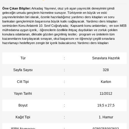
Öne Çıkan Bilgiler:
Arkadaş Yayınevi, otuz yılı aşan yayıncılık deneyimini şimdi
geleceğin umudu gençlerin hizmetine sunuyor. Türkiyenin en büyük ve eski
yayınevlerinden biri olarak, özenle hazırladığımız yardımcı ders kitapları ve soru
bankaları gençlerimizin başarısına büyük katkı sağlayacak. Yardımcı ders kitapları
serimizden Konu Anlatımlı 10. Sınıf Coğrafyada;· Kapsamlı konu anlatımları,· en son MEB
müfredatına uygun içerik,· öğrencilerin özellikle ihtiyaç duydukları ve zorluk çekilen
konulara odaklanan, dikkatle gözden geçirilmiş testler,· program ve ünitelerin tüm
kazanımlarını karşılayarak sınayan, okul başarısını ve öğrenciyi çeşitli sınavlara
hazırlamayı hedefleyen zengin bir içerik bulacaksınız.Yardımcı ders kitapları
Tür
:
Sınavlara Hazırlık
Sayfa Sayısı
:
328
Cilt Tipi
:
Karton
Yayın Tarihi
:
11/2012
Boyut
:
19,5 x 27,5
Kağıt Tipi
:
1. Hamur
ISBN Numarası
:
9789755097602