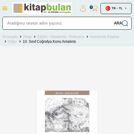
0
TR − TL
ARA
Anasayfa
Kitap
Eğitim - Akademik - Referans
Akademik Kitaplar
Diğer
10. Sınıf Coğrafya Konu Anlatımlı