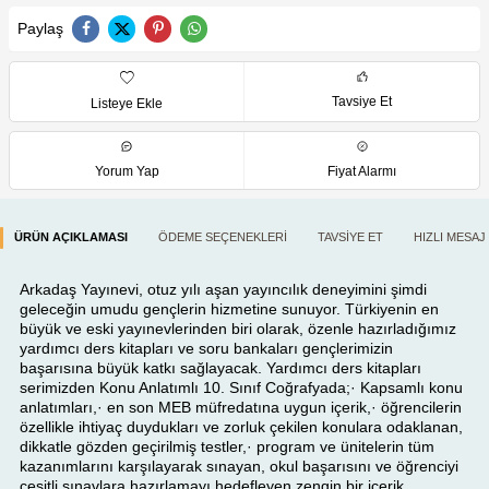
Paylaş
Tavsiye Et
Listeye Ekle
Yorum Yap
Fiyat Alarmı
ÜRÜN AÇIKLAMASI
ÖDEME SEÇENEKLERI
TAVSIYE ET
HIZLI MESAJ
Arkadaş Yayınevi, otuz yılı aşan yayıncılık deneyimini şimdi
geleceğin umudu gençlerin hizmetine sunuyor. Türkiyenin en
büyük ve eski yayınevlerinden biri olarak, özenle hazırladığımız
yardımcı ders kitapları ve soru bankaları gençlerimizin
başarısına büyük katkı sağlayacak. Yardımcı ders kitapları
serimizden Konu Anlatımlı 10. Sınıf Coğrafyada;· Kapsamlı konu
anlatımları,· en son MEB müfredatına uygun içerik,· öğrencilerin
özellikle ihtiyaç duydukları ve zorluk çekilen konulara odaklanan,
dikkatle gözden geçirilmiş testler,· program ve ünitelerin tüm
kazanımlarını karşılayarak sınayan, okul başarısını ve öğrenciyi
çeşitli sınavlara hazırlamayı hedefleyen zengin bir içerik