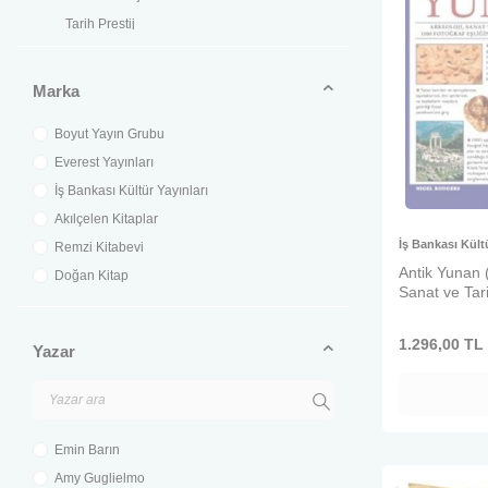
Tarih Prestij
Türk Prestij
Prestij
Marka
Boyut Yayın Grubu
Everest Yayınları
İş Bankası Kültür Yayınları
Akılçelen Kitaplar
İş Bankası Kültü
Remzi Kitabevi
Antik Yunan (C
Doğan Kitap
Sanat ve Tari
1000 Fotoğra
Kapsamlı Bir
1.296,00
TL
Yazar
Emin Barın
Amy Guglielmo