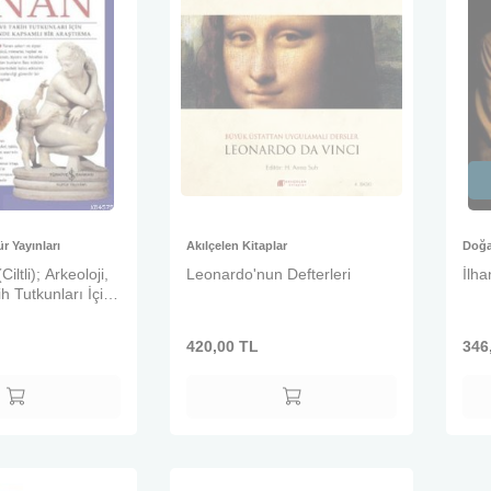
r Yayınları
Akılçelen Kitaplar
Doğa
iltli); Arkeoloji,
Leonardo'nun Defterleri
İlh
h Tutkunları İçin
f Eşliğinde
 Araştırma
420,00
TL
346