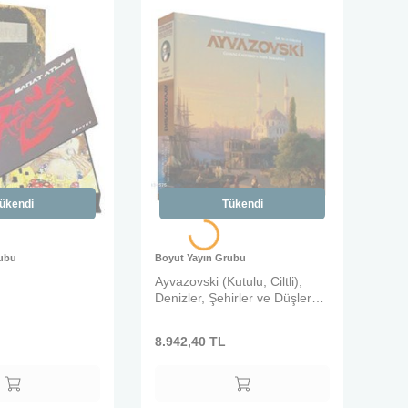
ükendi
Tükendi
rubu
Boyut Yayın Grubu
Ayvazovski (Kutulu, Ciltli);
Denizler, Şehirler ve Düşler
Işık, Su ve Gökyüzü
8.942,40
TL