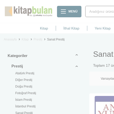
MENÜ
Kitap
İthal Kitap
Yeni Kitap
Anasayfa
Kitap
Prestij
Sanat Prestij
Sanat 
Kategoriler
Toplam
17
ür
Prestij
Atatürk Prestij
Diğer Prestij
Doğa Prestij
Fotoğraf Prestij
İslam Prestij
İstanbul Prestij
Sanat Prestij