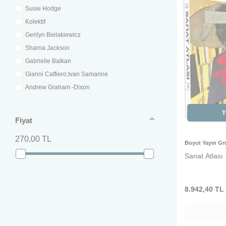
Susie Hodge
Kolektif
Gerilyn Bielakiewicz
Sharna Jackson
Gabrielle Balkan
Gianni Caffiero;Ivan Samarine
Andrew Graham -Dixon
Evin İlyasoğlu
T
Nigel Rodgers
Fiyat
Necmi Sönmez
270,00 TL
Boyut Yayın G
Sanat Atlası
8.942,40
TL