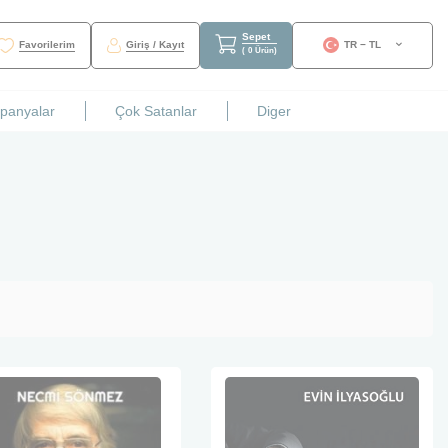
Sepet
Favorilerim
Giriş / Kayıt
TR − TL
(
0
Ürün
)
mpanyalar
Çok Satanlar
Diger