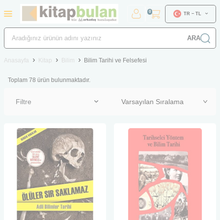
0
TR − TL
ARA
Anasayfa
Kitap
Bilim
Bilim Tarihi ve Felsefesi
Toplam
78
ürün bulunmaktadır.
Filtre