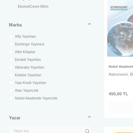
Ekoloji/Çevre Bilim
Fizik
Jeoloji
Marka
Kaşifler
Alfa Yayınları
Kimya
Domingo Yayınevi
Matematik
Altın Kitaplar
Mühendislik
Destek Yayınları
Popüler Bilim
Nobel Akademik
Albaraka Yayınları
Tübitak Kitapları
Astronomi; B
Ketebe Yayınları
Zooloji
Yapı Kredi Yayınları
Bilim
Alan Yayıncılık
450,00
TL
Nobel Akademik Yayıncılık
Yazar