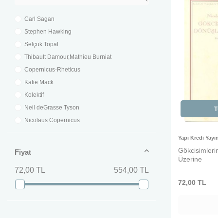
Carl Sagan
Stephen Hawking
Selçuk Topal
Thibault Damour,Mathieu Burniat
Copernicus-Rheticus
Katie Mack
Kolektif
Neil deGrasse Tyson
T
Nicolaus Copernicus
Albert Einstein
Yapı Kredi Yayın
Eric Chaisson
Gökcisimleri
Fiyat
Üzerine
72,00 TL
554,00 TL
72,00
TL