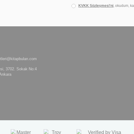
KVKK Sözleşmesi'ni
, okudum, ka
tleri@kitapbulan.com
si, 3702. Sokak No:4
Ankara