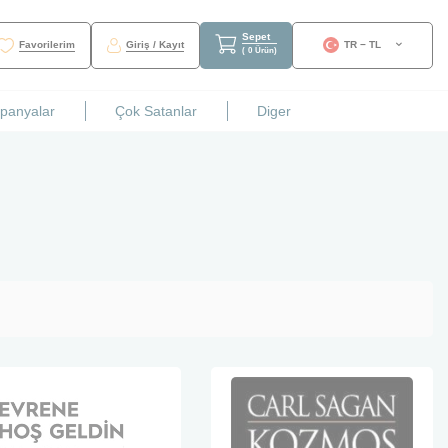
Sepet
Favorilerim
Giriş / Kayıt
TR − TL
(
0
Ürün
)
mpanyalar
Çok Satanlar
Diger