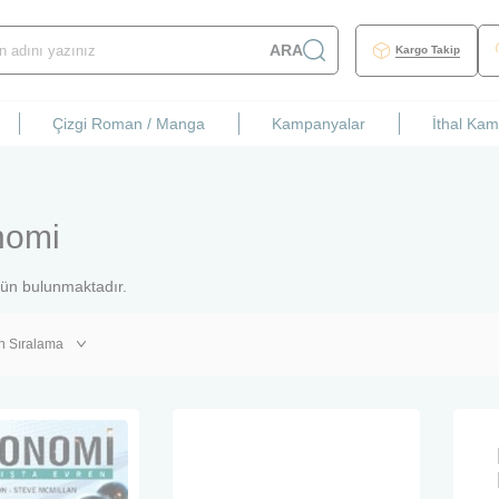
ARA
Kargo Takip
Çizgi Roman / Manga
Kampanyalar
İthal Ka
nomi
ün bulunmaktadır.