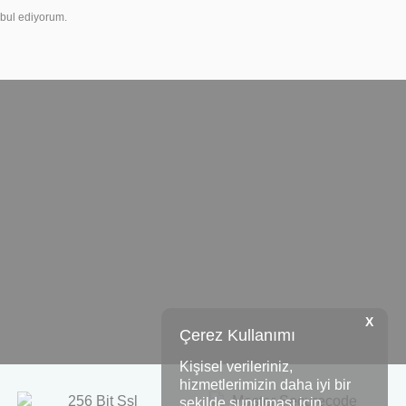
bul ediyorum.
X
Çerez Kullanımı
Kişisel verileriniz,
hizmetlerimizin daha iyi bir
şekilde sunulması için