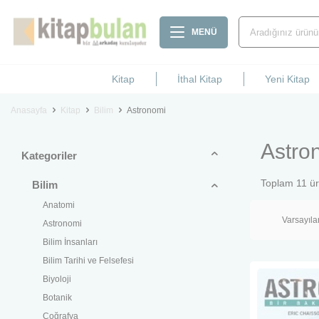
MENÜ
Kitap
İthal Kitap
Yeni Kitap
Anasayfa
Kitap
Bilim
Astronomi
Astro
Kategoriler
Toplam
11
ür
Bilim
Anatomi
Astronomi
Bilim İnsanları
Bilim Tarihi ve Felsefesi
Biyoloji
Botanik
Coğrafya