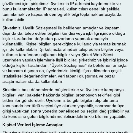
çözülmesi için, şirketimiz, üyelerinin IP adresini kaydetmekte ve
bunu kullanmaktadır. IP adresleri, kullanıcıları genel bir şekilde
tanımlamak ve kapsamlı demografik bilgi toplamak amacıyla da
kullanılabilir.
Şirketimiz, Üyelik Sözleşmesi ile belirlenen amaçlar ve kapsam
dışında da, talep edilen bilgileri kendisi veya işbirliği içinde olduğu
kişiler tarafından doğrudan pazarlama yapmak amacıyla
kullanabilir. Kişisel bilgiler, gerektiğinde kullanıcıyla temas kurmak
için de kullanılabilir. Şirketimiztarafından talep edilen bilgiler veya
kullanıcı tarafından sağlanan bilgiler veya Şirket Web Sitesi
üzerinden yapılan işlemlerle ilgili bilgiler; şirketimiz ve işbirliği içinde
olduğu kişiler tarafından, “Üyelik Sözleşmesi” ile belirlenen amaçlar
ve kapsam dışında da, üyelerimizin kimliği ifşa edilmeden çeşitli
istatistiksel değerlendirmeler, veri tabanı oluşturma ve pazar
araştırmalarında da kullanılabilir.
Şirketimiz bazı dönemlerde müşterilerine ve üyelerine kampanya
bilgileri, yeni paketler hakkında bilgiler, promosyon teklifleri gibi
bildirimler gönderebilir. Üyelerimiz bu gibi bilgileri alıp almama
konusunda her türlü seçimi üye olurken yapabilir, sonrasında üye
girişi yaptıktan sonra yönetim panelinden bu seçimi değiştirilebilir ya
da kendisine gelen bilgilendirme iletisindeki linkle bildirim yapabilir.
Kişisel Verileri İşleme Amaçları