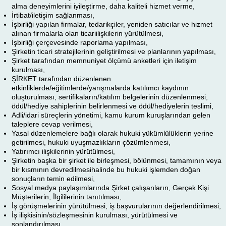
alma deneyimlerini iyileştirme, daha kaliteli hizmet verme,
İrtibat/iletişim sağlanması,
İşbirliği yapılan firmalar, tedarikçiler, yeniden satıcılar ve hizmet
alınan firmalarla olan ticariilişkilerin yürütülmesi,
İşbirliği çerçevesinde raporlama yapılması,
Şirketin ticari stratejilerinin geliştirilmesi ve planlarının yapılması,
Şirket tarafından memnuniyet ölçümü anketleri için iletişim
kurulması,
ŞİRKET tarafından düzenlenen
etkinliklerde/eğitimlerde/yarışmalarda katılımcı kaydının
oluşturulması, sertifikaların/katılım belgelerinin düzenlenmesi,
ödül/hediye sahiplerinin belirlenmesi ve ödül/hediyelerin teslimi,
Adli/idari süreçlerin yönetimi, kamu kurum kuruşlarından gelen
taleplere cevap verilmesi,
Yasal düzenlemelere bağlı olarak hukuki yükümlülüklerin yerine
getirilmesi, hukuki uyuşmazlıkların çözümlenmesi,
Yatırımcı ilişkilerinin yürütülmesi,
Şirketin başka bir şirket ile birleşmesi, bölünmesi, tamamının veya
bir kısmının devredilmesihalinde bu hukuki işlemden doğan
sonuçların temin edilmesi,
Sosyal medya paylaşımlarında Şirket çalışanların, Gerçek Kişi
Müşterilerin, İlgililerinin tanıtılması,
İş görüşmelerinin yürütülmesi, iş başvurularının değerlendirilmesi,
İş ilişkisinin/sözleşmesinin kurulması, yürütülmesi ve
sonlandırılması,