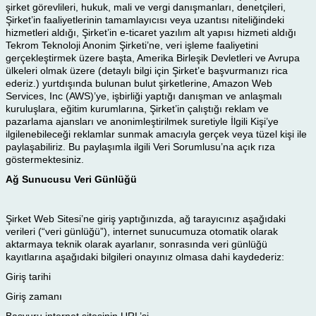
şirket görevlileri, hukuk, mali ve vergi danışmanları, denetçileri,
Şirket’in faaliyetlerinin tamamlayıcısı veya uzantısı niteliğindeki
hizmetleri aldığı, Şirket’in e-ticaret yazılım alt yapısı hizmeti aldığı
Tekrom Teknoloji Anonim Şirketi’ne, veri işleme faaliyetini
gerçekleştirmek üzere başta, Amerika Birleşik Devletleri ve Avrupa
ülkeleri olmak üzere (detaylı bilgi için Şirket’e başvurmanızı rica
ederiz.) yurtdışında bulunan bulut şirketlerine, Amazon Web
Services, Inc (AWS)’ye, işbirliği yaptığı danışman ve anlaşmalı
kuruluşlara, eğitim kurumlarına, Şirket’in çalıştığı reklam ve
pazarlama ajansları ve anonimleştirilmek suretiyle İlgili Kişi’ye
ilgilenebileceği reklamlar sunmak amacıyla gerçek veya tüzel kişi ile
paylaşabiliriz. Bu paylaşımla ilgili Veri Sorumlusu’na açık rıza
göstermektesiniz.
Ağ Sunucusu Veri Günlüğü
Şirket Web Sitesi’ne giriş yaptığınızda, ağ tarayıcınız aşağıdaki
verileri (“veri günlüğü”), internet sunucumuza otomatik olarak
aktarmaya teknik olarak ayarlanır, sonrasında veri günlüğü
kayıtlarına aşağıdaki bilgileri onayınız olmasa dahi kaydederiz:
Giriş tarihi
Giriş zamanı