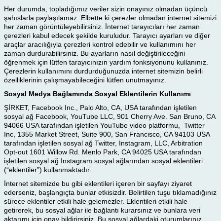
Her durumda, topladığımız veriler sizin onayınız olmadan üçüncü
şahıslarla paylaşılamaz. Elbette ki çerezler olmadan internet sitemizi
her zaman görüntüleyebilirsiniz. İnternet tarayıcıları her zaman
çerezleri kabul edecek şekilde kuruludur. Tarayıcı ayarları ve diğer
araçlar aracılığıyla çerezleri kontrol edebilir ve kullanımını her
zaman durdurabilirsiniz. Bu ayarların nasıl değiştirileceğini
öğrenmek için lütfen tarayıcınızın yardım fonksiyonunu kullanınız.
Çerezlerin kullanımını durdurduğunuzda internet sitemizin belirli
özelliklerinin çalışmayabileceğini lütfen unutmayınız.
Sosyal Medya Bağlamında Sosyal Eklentilerin Kullanımı
ŞİRKET, Facebook Inc., Palo Alto, CA, USA tarafından işletilen
sosyal ağ Facebook, YouTube LLC, 901 Cherry Ave. San Bruno, CA
94066 USA tarafından işletilen YouTube video platformu, Twitter
Inc, 1355 Market Street, Suite 900, San Francisco, CA 94103 USA
tarafından işletilen sosyal ağ Twitter, Instagram, LLC, Arbitration
Opt-out 1601 Willow Rd. Menlo Park, CA 94025 USA tarafından
işletilen sosyal ağ Instagram sosyal ağlarından sosyal eklentileri
(“eklentiler”) kullanmaktadır.
İnternet sitemizde bu gibi eklentileri içeren bir sayfayı ziyaret
ederseniz, başlangıçta bunlar etkisizdir. Belirtilen tuşu tıklamadığınız
sürece eklentiler etkili hale gelemezler. Eklentileri etkili hale
getirerek, bu sosyal ağlar ile bağlantı kurarsınız ve bunlara veri
aktarımı için onay bildirirsiniz. Bu sosyal ağlardaki oturumlarınız