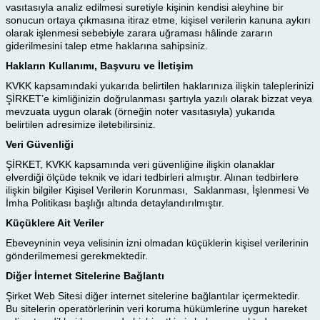
vasıtasıyla analiz edilmesi suretiyle kişinin kendisi aleyhine bir
sonucun ortaya çıkmasına itiraz etme, kişisel verilerin kanuna aykırı
olarak işlenmesi sebebiyle zarara uğraması hâlinde zararın
giderilmesini talep etme haklarına sahipsiniz.
Hakların Kullanımı, Başvuru ve İletişim
KVKK kapsamındaki yukarıda belirtilen haklarınıza ilişkin taleplerinizi
ŞİRKET’e kimliğinizin doğrulanması şartıyla yazılı olarak bizzat veya
mevzuata uygun olarak (örneğin noter vasıtasıyla) yukarıda
belirtilen adresimize iletebilirsiniz.
Veri Güvenliği
ŞİRKET, KVKK kapsamında veri güvenliğine ilişkin olanaklar
elverdiği ölçüde teknik ve idari tedbirleri almıştır. Alınan tedbirlere
ilişkin bilgiler Kişisel Verilerin Korunması, Saklanması, İşlenmesi Ve
İmha Politikası başlığı altında detaylandırılmıştır.
Küçüklere Ait Veriler
Ebeveyninin veya velisinin izni olmadan küçüklerin kişisel verilerinin
gönderilmemesi gerekmektedir.
Diğer İnternet Sitelerine Bağlantı
Şirket Web Sitesi diğer internet sitelerine bağlantılar içermektedir.
Bu sitelerin operatörlerinin veri koruma hükümlerine uygun hareket