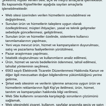
Şirketimiz Kişisel Verileri belli, açık ve meşru amaçlarla işlemektedir.
Bu kapsamda KişiselVeriler aşağıda sayılan amaçlarla
işlenebilmektedir:
Web sitesi üzerinden verilen hizmetlerin sunulabilmesi ve
değiştirilmesi,
Sunulan ürün ve hizmetlerin taleplere uygun olarak
özelleştirilmesi; müşteri ihtiyaçları, yasal ve teknik gelişmeler
sebebiyle güncellenmesi, geliştirilmesi,
Sunulan ürün ve hizmetler özelinde, sistemlere kullanıcı
tanımlamalarının yapılması,
Yeni veya mevcut ürün, hizmet ve kampanyaların duyurulması,
satış ve pazarlama faaliyetlerinin yürütülmesi,
Pazar araştırması yapılması,
İstatistik oluşturulması ve kullanımların analiz edilmesi,
Ürün, hizmet ve servis bedellerinin ödenmesi, tahsil edilmesi,
tahsilat yönteminin seçilmesi,
6563 sayılı Elektronik Ticaretin Düzenlenmesi Hakkında Kanun ve
diğer ilgili mevzuattan doğan bilgilendirme yükümlülüğünü yerine
getirme,
Şirket web sitesinin ve verilerin işlenme amacına uygun ürün ve
hizmetlerin reklamlarının İlgili Kişi’ye iletilmesi, ürün, hizmet,
tanıtım ve kampanyaları hakkında bilgi verilmesi,
Web Site kullanımı sırasında karşılaştığı sorunların çözümünü
sağlamak,
Web sitesindeki ziyaret, kullanım, sayfalar arasında geçiş ve satın