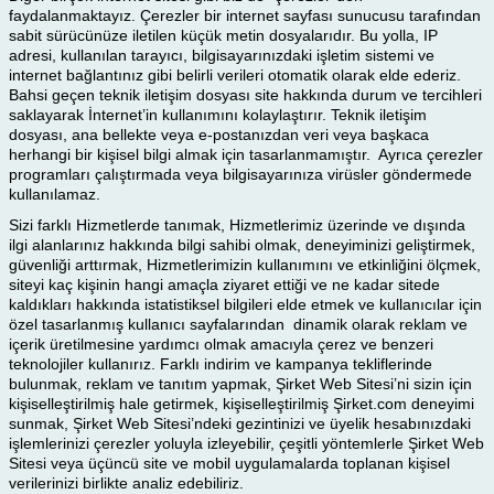
faydalanmaktayız. Çerezler bir internet sayfası sunucusu tarafından
sabit sürücünüze iletilen küçük metin dosyalarıdır. Bu yolla, IP
adresi, kullanılan tarayıcı, bilgisayarınızdaki işletim sistemi ve
internet bağlantınız gibi belirli verileri otomatik olarak elde ederiz.
Bahsi geçen teknik iletişim dosyası site hakkında durum ve tercihleri
saklayarak İnternet’in kullanımını kolaylaştırır. Teknik iletişim
dosyası, ana bellekte veya e-postanızdan veri veya başkaca
herhangi bir kişisel bilgi almak için tasarlanmamıştır. Ayrıca çerezler
programları çalıştırmada veya bilgisayarınıza virüsler göndermede
kullanılamaz.
Sizi farklı Hizmetlerde tanımak, Hizmetlerimiz üzerinde ve dışında
ilgi alanlarınız hakkında bilgi sahibi olmak, deneyiminizi geliştirmek,
güvenliği arttırmak, Hizmetlerimizin kullanımını ve etkinliğini ölçmek,
siteyi kaç kişinin hangi amaçla ziyaret ettiği ve ne kadar sitede
kaldıkları hakkında istatistiksel bilgileri elde etmek ve kullanıcılar için
özel tasarlanmış kullanıcı sayfalarından dinamik olarak reklam ve
içerik üretilmesine yardımcı olmak amacıyla çerez ve benzeri
teknolojiler kullanırız. Farklı indirim ve kampanya tekliflerinde
bulunmak, reklam ve tanıtım yapmak, Şirket Web Sitesi’ni sizin için
kişiselleştirilmiş hale getirmek, kişiselleştirilmiş Şirket.com deneyimi
sunmak, Şirket Web Sitesi’ndeki gezintinizi ve üyelik hesabınızdaki
işlemlerinizi çerezler yoluyla izleyebilir, çeşitli yöntemlerle Şirket Web
Sitesi veya üçüncü site ve mobil uygulamalarda toplanan kişisel
verilerinizi birlikte analiz edebiliriz.