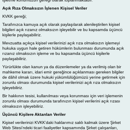
işletme konumuzun gereği olarak toplanmaktadır.
Açık Rıza Olmaksızın İşlenen Kişisel Veriler
KVKK gereği;
Tarafınızca kamuya açık olarak paylaşılarak alenileştirilen kişisel
bilgileri açık rızanız olmaksızın işleyebilir ve bu kapsamda üçüncü
kişilerle paylaşabiliriz.
Mevzuatta açıkça kişisel verilerinizi açık rıza olmaksızın işlemeyi
hukuka uygun hale getiren hükümlerin bulunması durumunda açık
rızanız olmaksızın işleme ve bu kapsamda üçüncü kişilerle
paylaşabiliriz.
Yürürlükte olan kanun ya da düzenlemeler ya da verilmiş olan bir
mahkeme kararı, idari emir gereğince açıklanması gereken bilgiler
de dâhil olmak üzere hukuki yükümlülüğümüzü yerine getirmek için
zorunlu olması durumunda kişisel verilerinizi açık rıza olmaksızın
işleyebiliriz.
Bir hakkının tesisi, kullanılması veya korunması için veri işlemenin
zorunlu olması durumunda tarafınızın kişisel verilerini açık rızası
olmaksızın işleyebiliriz.
Üçüncü Kişilere Aktarılan Veriler
Kişisel verilerinizi KVKK’daki haklarımız saklı kalmak üzere Şirket
Web Sitesi’ndeki ticari faaliyetler kapsamında Şirket çalışanları,