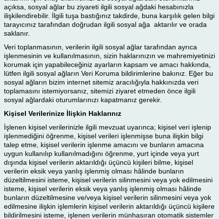
açıksa, sosyal ağlar bu ziyareti ilgili sosyal ağdaki hesabınızla
ilişkilendirebilir. İlgili tuşa bastığınız takdirde, buna karşılık gelen bilgi
tarayıcınız tarafından doğrudan ilgili sosyal ağa aktarılır ve orada
saklanır.
Veri toplanmasının, verilerin ilgili sosyal ağlar tarafından ayrıca
işlenmesinin ve kullanılmasının, sizin haklarınızın ve mahremiyetinizi
korumak için yapabileceğiniz ayarların kapsam ve amacı hakkında,
lütfen ilgili sosyal ağların Veri Koruma bildirimlerine bakınız. Eğer bu
sosyal ağların bizim internet sitemiz aracılığıyla hakkınızda veri
toplamasını istemiyorsanız, sitemizi ziyaret etmeden önce ilgili
sosyal ağlardaki oturumlarınızı kapatmanız gerekir.
Kişisel Verilerinize İlişkin Haklarınız
İşlenen kişisel verilerinizle ilgili mevzuat uyarınca; kişisel veri işlenip
işlenmediğini öğrenme, kişisel verileri işlenmişse buna ilişkin bilgi
talep etme, kişisel verilerin işlenme amacını ve bunların amacına
uygun kullanılıp kullanılmadığını öğrenme, yurt içinde veya yurt
dışında kişisel verilerin aktarıldığı üçüncü kişileri bilme, kişisel
verilerin eksik veya yanlış işlenmiş olması hâlinde bunların
düzeltilmesini isteme, kişisel verilerin silinmesini veya yok edilmesini
isteme, kişisel verilerin eksik veya yanlış işlenmiş olması hâlinde
bunların düzeltilmesine ve/veya kişisel verilerin silinmesini veya yok
edilmesine ilişkin işlemlerin kişisel verilerin aktarıldığı üçüncü kişilere
bildirilmesini isteme, işlenen verilerin münhasıran otomatik sistemler