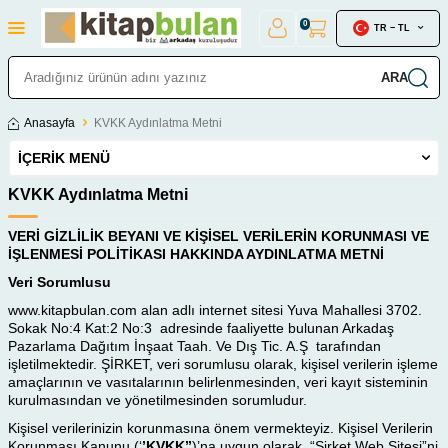
0
TR − TL
ARA
Anasayfa
KVKK Aydınlatma Metni
İÇERIK MENÜ
KVKK Aydınlatma Metni
VERİ GİZLİLİK BEYANI VE KİŞİSEL VERİLERİN KORUNMASI VE
İŞLENMESİ POLİTİKASI HAKKINDA AYDINLATMA METNİ
Veri Sorumlusu
www.kitapbulan.com alan adlı internet sitesi Yuva Mahallesi 3702.
Sokak No:4 Kat:2 No:3 adresinde faaliyette bulunan Arkadaş
Pazarlama Dağıtım İnşaat Taah. Ve Dış Tic. A.Ş tarafından
işletilmektedir. ŞİRKET, veri sorumlusu olarak, kişisel verilerin işleme
amaçlarının ve vasıtalarının belirlenmesinden, veri kayıt sisteminin
kurulmasından ve yönetilmesinden sorumludur.
Kişisel verilerinizin korunmasına önem vermekteyiz. Kişisel Verilerin
Korunması Kanunu (‘
’KVKK’’
)’na uygun olarak, “Şirket Web Sitesi”ni