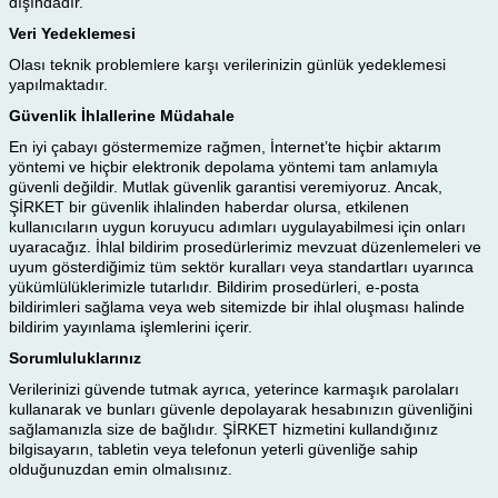
dışındadır.
Veri Yedeklemesi
Olası teknik problemlere karşı verilerinizin günlük yedeklemesi
yapılmaktadır.
Güvenlik İhlallerine Müdahale
En iyi çabayı göstermemize rağmen, İnternet’te hiçbir aktarım
yöntemi ve hiçbir elektronik depolama yöntemi tam anlamıyla
güvenli değildir. Mutlak güvenlik garantisi veremiyoruz. Ancak,
ŞİRKET bir güvenlik ihlalinden haberdar olursa, etkilenen
kullanıcıların uygun koruyucu adımları uygulayabilmesi için onları
uyaracağız. İhlal bildirim prosedürlerimiz mevzuat düzenlemeleri ve
uyum gösterdiğimiz tüm sektör kuralları veya standartları uyarınca
yükümlülüklerimizle tutarlıdır. Bildirim prosedürleri, e-posta
bildirimleri sağlama veya web sitemizde bir ihlal oluşması halinde
bildirim yayınlama işlemlerini içerir.
Sorumluluklarınız
Verilerinizi güvende tutmak ayrıca, yeterince karmaşık parolaları
kullanarak ve bunları güvenle depolayarak hesabınızın güvenliğini
sağlamanızla size de bağlıdır. ŞİRKET hizmetini kullandığınız
bilgisayarın, tabletin veya telefonun yeterli güvenliğe sahip
olduğunuzdan emin olmalısınız.