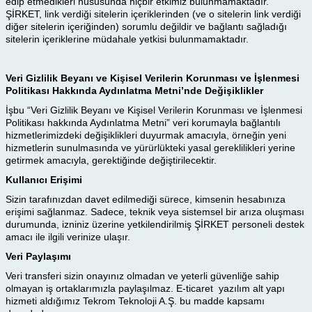
edip etmedikleri hususunda hiçbir etkimiz bulunmamaktadır.
ŞİRKET, link verdiği sitelerin içeriklerinden (ve o sitelerin link verdiği
diğer sitelerin içeriğinden) sorumlu değildir ve bağlantı sağladığı
sitelerin içeriklerine müdahale yetkisi bulunmamaktadır.
Veri Gizlilik Beyanı ve Kişisel Verilerin Korunması ve İşlenmesi
Politikası Hakkında Aydınlatma Metni’nde Değişiklikler
İşbu “Veri Gizlilik Beyanı ve Kişisel Verilerin Korunması ve İşlenmesi
Politikası hakkında Aydınlatma Metni” veri korumayla bağlantılı
hizmetlerimizdeki değişiklikleri duyurmak amacıyla, örneğin yeni
hizmetlerin sunulmasında ve yürürlükteki yasal gereklilikleri yerine
getirmek amacıyla, gerektiğinde değiştirilecektir.
Kullanıcı Erişimi
Sizin tarafınızdan davet edilmediği sürece, kimsenin hesabınıza
erişimi sağlanmaz. Sadece, teknik veya sistemsel bir arıza oluşması
durumunda, izniniz üzerine yetkilendirilmiş ŞİRKET personeli destek
amacı ile ilgili verinize ulaşır.
Veri Paylaşımı
Veri transferi sizin onayınız olmadan ve yeterli güvenliğe sahip
olmayan iş ortaklarımızla paylaşılmaz. E-ticaret yazılım alt yapı
hizmeti aldığımız Tekrom Teknoloji A.Ş. bu madde kapsamı