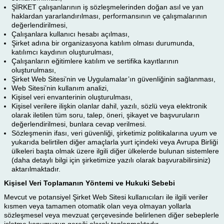
ŞİRKET çalışanlarının iş sözleşmelerinden doğan asıl ve yan
haklardan yararlandırılması, performansının ve çalışmalarının
değerlendirilmesi,
Çalışanlara kullanıcı hesabı açılması,
Şirket adına bir organizasyona katılım olması durumunda,
katılımcı kaydının oluşturulması,
Çalışanların eğitimlere katılım ve sertifika kayıtlarının
oluşturulması,
Şirket Web Sitesi’nin ve Uygulamalar’ın güvenliğinin sağlanması,
Web Sitesi’nin kullanım analizi,
Kişisel veri envanterinin oluşturulması,
Kişisel verilere ilişkin olanlar dahil, yazılı, sözlü veya elektronik
olarak iletilen tüm soru, talep, öneri, şikayet ve başvuruların
değerlendirilmesi, bunlara cevap verilmesi.
Sözleşmenin ifası, veri güvenliği, şirketimiz politikalarına uyum ve
yukarıda belirtilen diğer amaçlarla yurt içindeki veya Avrupa Birliği
ülkeleri başta olmak üzere ilgili diğer ülkelerde bulunan sistemlere
(daha detaylı bilgi için şirketimize yazılı olarak başvurabilirsiniz)
aktarılmaktadır.
Kişisel Veri Toplamanın Yöntemi ve Hukuki Sebebi
Mevcut ve potansiyel Şirket Web Sitesi kullanıcıları ile ilgili veriler
kısmen veya tamamen otomatik olan veya olmayan yollarla
sözleşmesel veya mevzuat çerçevesinde belirlenen diğer sebeplerle