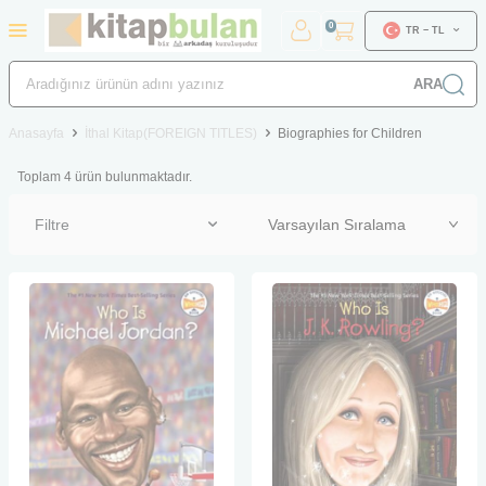
0
TR − TL
ARA
Anasayfa
İthal Kitap(FOREIGN TITLES)
Biographies for Children
Toplam
4
ürün bulunmaktadır.
Filtre