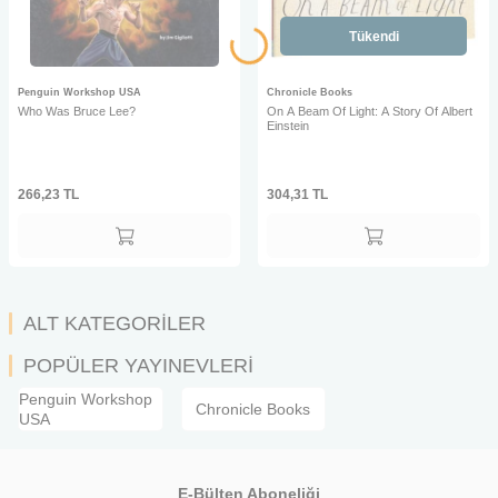
Tükendi
Penguin Workshop USA
Chronicle Books
Who Was Bruce Lee?
On A Beam Of Light: A Story Of Albert
Einstein
266,23
TL
304,31
TL
ALT KATEGORİLER
POPÜLER YAYINEVLERİ
Penguin Workshop
Chronicle Books
USA
E-Bülten Aboneliği