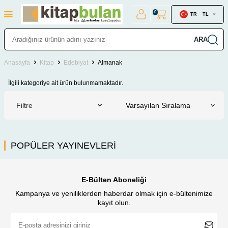
0
TR − TL
ARA
Anasayfa
Kitap
Edebiyat
Almanak
İlgili kategoriye ait ürün bulunmamaktadır.
Filtre
POPÜLER YAYINEVLERİ
E-Bülten Aboneliği
Kampanya ve yeniliklerden haberdar olmak için e-bültenimize
kayıt olun.