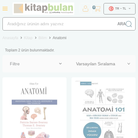
0
TR − TL
ARA
Anasayfa
Kitap
Bilim
Anatomi
Toplam
2
ürün bulunmaktadır.
Filtre