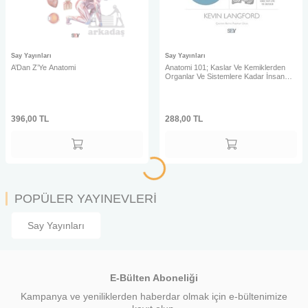
Say Yayınları
Say Yayınları
A’Dan Z’Ye Anatomi
Anatomi 101; Kaslar Ve Kemiklerden
Organlar Ve Sistemlere Kadar İnsan
Vücudu Hakkında Bilmeniz Gereken
Her Şey
396,00
TL
288,00
TL
POPÜLER YAYINEVLERİ
Say Yayınları
E-Bülten Aboneliği
Kampanya ve yeniliklerden haberdar olmak için e-bültenimize