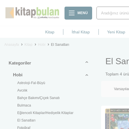
MENÜ
Kitap
İthal Kitap
Yeni Kitap
Anasayfa
Kitap
Hobi
El Sanatları
El San
Kategoriler
Toplam
4
ürü
Hobi
Astroloji-Fal-Büyü
Avcılık
Bahçe Bakımı/Çiçek Sanatı
Bulmaca
Eğlenceli Kitaplar/Hediyelik Kitaplar
El Sanatları
Fotoğraf