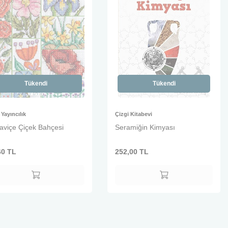
Tükendi
Tükendi
Yayıncılık
Çizgi Kitabevi
aviçe Çiçek Bahçesi
Seramiğin Kimyası
60
TL
252,00
TL