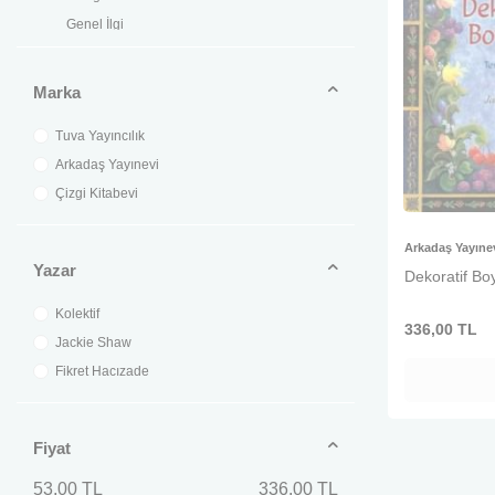
Genel İlgi
Gezi
Hayvan Bakımı
Marka
Kehanet
Tuva Yayıncılık
Kurgu
Arkadaş Yayınevi
Moda
Çizgi Kitabevi
Oyun Kitapları / Oyun
Parapsikoloji
Arkadaş Yayıne
Resim Tekniği
Yazar
Dekoratif Bo
Rüya Tabirleri
Spor ve Sporcular
Kolektif
336,00
TL
Yemek ve Tatlı
Jackie Shaw
Hobi
Fikret Hacızade
Fiyat
53,00 TL
336,00 TL