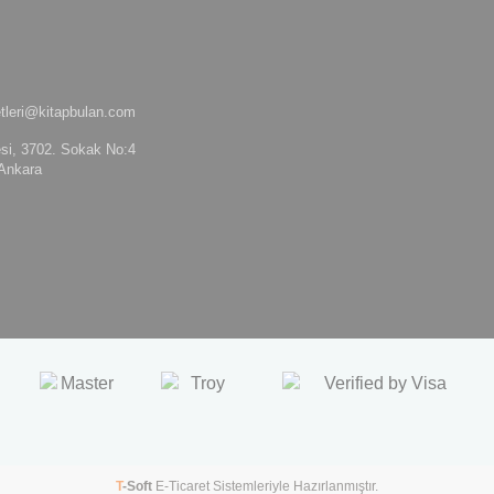
tleri@kitapbulan.com
si, 3702. Sokak No:4
Ankara
T
-Soft
E-Ticaret
Sistemleriyle Hazırlanmıştır.