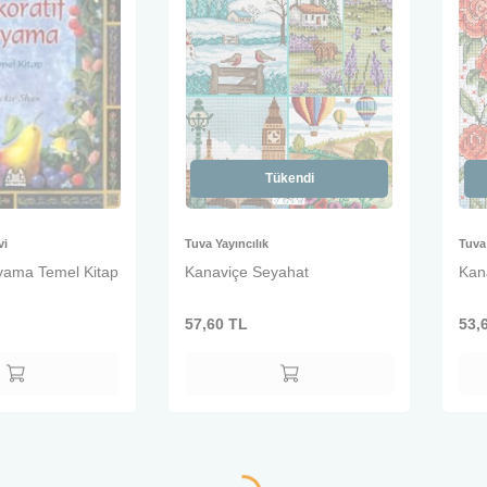
Tükendi
vi
Tuva Yayıncılık
Tuva 
yama Temel Kitap
Kanaviçe Seyahat
Kan
57,60
TL
53,