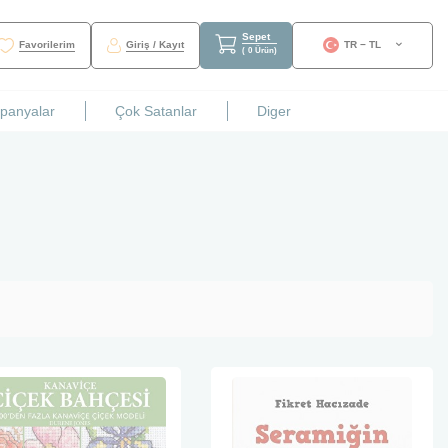
Sepet
Favorilerim
Giriş / Kayıt
TR − TL
(
0
Ürün
)
mpanyalar
Çok Satanlar
Diger