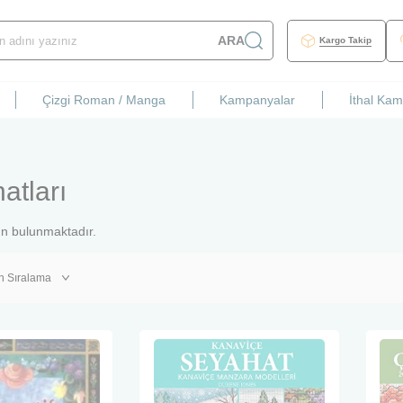
ARA
Kargo Takip
Çizgi Roman / Manga
Kampanyalar
İthal Ka
atları
n bulunmaktadır.