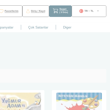
Sepet
Favorilerim
Giriş / Kayıt
TR − TL
(
0
Ürün
)
mpanyalar
Çok Satanlar
Diger