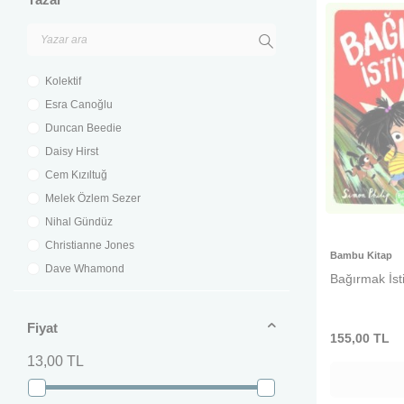
Turkuvaz Kitap
April Yayıncılık
Gülce Çocuk
Minik Kuş Kitap
Kolektif
Everest Çocuk
Esra Canoğlu
Caretta Yayıncılık
Duncan Beedie
Olimpos Çocuk
Daisy Hirst
Erdem Yayınları
Cem Kızıltuğ
Bulutsu Yayınları
Melek Özlem Sezer
Pia Çocuk Yayınları
Nihal Gündüz
Türkiye Diyanet Vakfı Yayınları
Christianne Jones
Bambu Kitap
Yuva Yayınları
Dave Whamond
Bağırmak İst
Pan Yayıncılık
Çiğdem Yalman Kopan
Abaküs Kitap
Constanze Von Kitzing
Fiyat
155,00
TL
Misket Kitap
Ghislaine Dulier
13,00 TL
İnkılab Yayınları
Ruth Waters
Kuzey Yayınları
Ahmet Büke