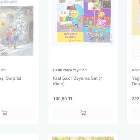
ları
Eksik Parça Yayınları
Redh
şı Sürprizi
Kral Şakir Boyama Set (4
Yağ
Kitap)
Dan
100,50
TL
222