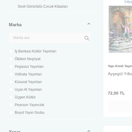
Sesli Görüntülü Çocuk Kitapları
Marka
İş Bankası Kültür Yayınları
Ötüken Neşriyat
Yapı Kredi Yayın
Pegasus Yayınları
Ayşegül Yılba
Vidhata Yayınları
Küsurat Yayınları
Uçan At Yayınları
72,00
TL
Üçgen Kültür
Pearson Yayıncılık
Boyut Yayın Grubu
Cosmos Yayınları
Dorlion Yayınları
Yazar