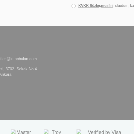
KVKK Sözleşmesi'ni
, okudum, ka
tleri@kitapbulan.com
si, 3702. Sokak No:4
Ankara