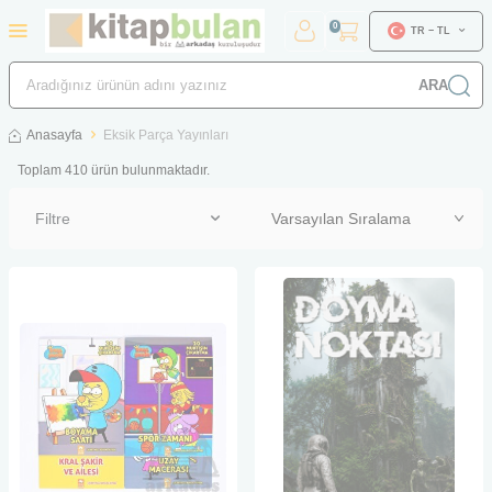
0
TR − TL
ARA
Anasayfa
Eksik Parça Yayınları
Toplam
410
ürün bulunmaktadır.
Filtre