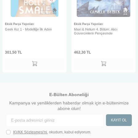
Eksik Parça Yayınları
Eksik Parça Yayınları
Geek Kız 1 - Modelliğe İlk Adım
Maxi & Helium 4. Bölüm: Alıcı
Güvercinlerin Pençesinde
301,50
TL
462,30
TL
E-Bülten Aboneliği
Kampanya ve yeniliklerden haberdar olmak için e-bültenimize
abone olun!
KAYIT OL
KVKK Sözleşmesi'ni
, okudum, kabul ediyorum.