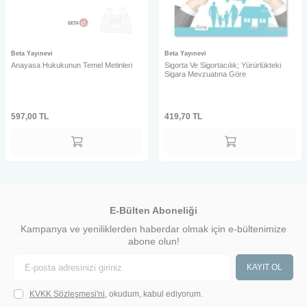
Beta Yayınevi
Beta Yayınevi
Anayasa Hukukunun Temel Metinleri
Sigorta Ve Sigortacılık; Yürürlükteki
Sigara Mevzuatına Göre
597,00
TL
419,70
TL
E-Bülten Aboneliği
Kampanya ve yeniliklerden haberdar olmak için e-bültenimize
abone olun!
KAYIT OL
KVKK Sözleşmesi'ni
, okudum, kabul ediyorum.