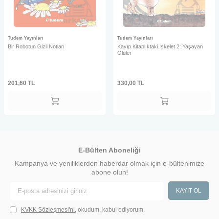
Tudem Yayınları
Tudem Yayınları
Bir Robotun Gizli Notları
Kayıp Kitaplıktaki İskelet 2: Yaşayan
Ölüler
201,60
TL
330,00
TL
E-Bülten Aboneliği
Kampanya ve yeniliklerden haberdar olmak için e-bültenimize
abone olun!
KAYIT OL
KVKK Sözleşmesi'ni
, okudum, kabul ediyorum.