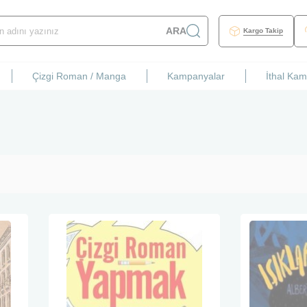
ARA
Kargo Takip
Çizgi Roman / Manga
Kampanyalar
İthal Ka