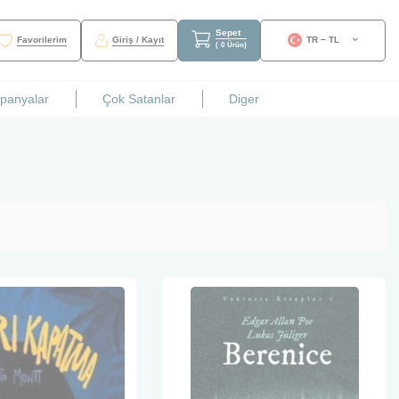
Sepet
Favorilerim
Giriş / Kayıt
TR − TL
(
0
Ürün
)
mpanyalar
Çok Satanlar
Diger