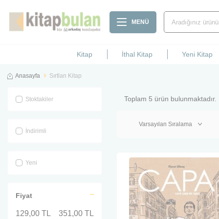
MENÜ
Kitap
İthal Kitap
Yeni Kitap
Anasayfa
Sırtlan Kitap
Toplam
5
ürün bulunmaktadır.
Stoktakiler
İndirimli
Yeni
Fiyat
129,00 TL
351,00 TL