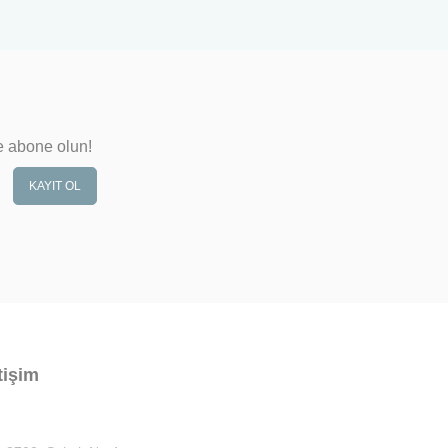
e abone olun!
KAYIT OL
tişim