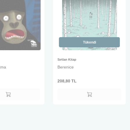
Tükendi
Sırtlan Kitap
atma
Berenice
208,80
TL