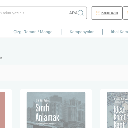
ARA
Kargo Takip
Çizgi Roman / Manga
Kampanyalar
İthal Ka
r.