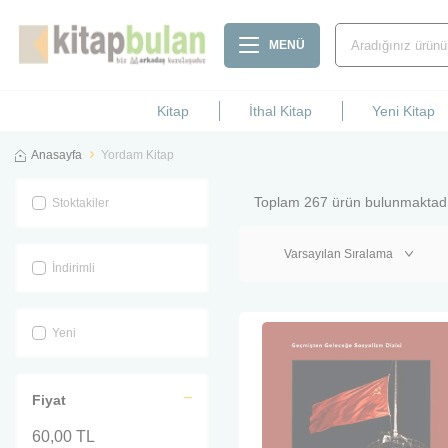
MENÜ
Kitap
İthal Kitap
Yeni Kitap
Anasayfa
Yordam Kitap
Toplam
267
ürün bulunmaktadı
Stoktakiler
İndirimli
Yeni
Fiyat
60,00 TL