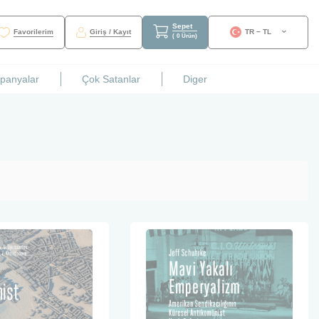
Sepet
Favorilerim
Giriş / Kayıt
TR − TL
(
0
Ürün
)
mpanyalar
Çok Satanlar
Diger