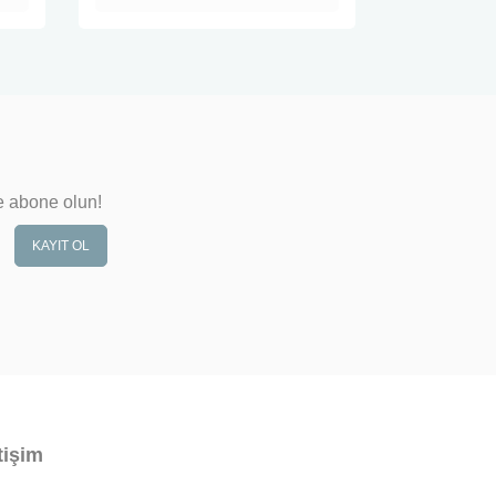
e abone olun!
KAYIT OL
tişim