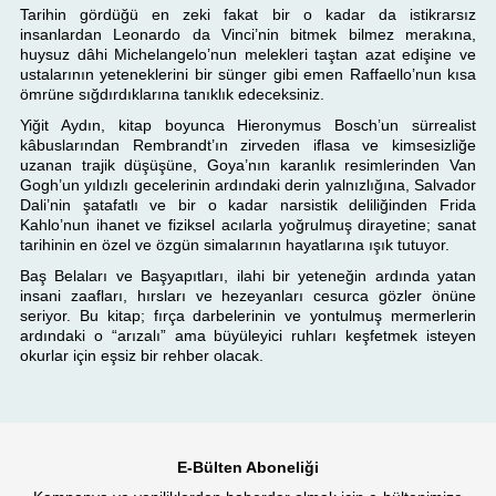
Tarihin gördüğü en zeki fakat bir o kadar da istikrarsız
insanlardan Leonardo da Vinci’nin bitmek bilmez merakına,
huysuz dâhi Michelangelo’nun melekleri taştan azat edişine ve
ustalarının yeteneklerini bir sünger gibi emen Raffaello’nun kısa
ömrüne sığdırdıklarına tanıklık edeceksiniz.
Yiğit Aydın, kitap boyunca Hieronymus Bosch’un sürrealist
kâbuslarından Rembrandt’ın zirveden iflasa ve kimsesizliğe
uzanan trajik düşüşüne, Goya’nın karanlık resimlerinden Van
Gogh’un yıldızlı gecelerinin ardındaki derin yalnızlığına, Salvador
Dali’nin şatafatlı ve bir o kadar narsistik deliliğinden Frida
Kahlo’nun ihanet ve fiziksel acılarla yoğrulmuş dirayetine; sanat
tarihinin en özel ve özgün simalarının hayatlarına ışık tutuyor.
Baş Belaları ve Başyapıtları, ilahi bir yeteneğin ardında yatan
insani zaafları, hırsları ve hezeyanları cesurca gözler önüne
seriyor. Bu kitap; fırça darbelerinin ve yontulmuş mermerlerin
ardındaki o “arızalı” ama büyüleyici ruhları keşfetmek isteyen
okurlar için eşsiz bir rehber olacak.
E-Bülten Aboneliği