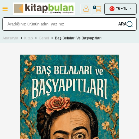
0
TR − TL
ARA
Anasayfa
Kitap
Genel
Baş Belaları Ve Başyapıtları