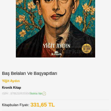
Baş Belaları Ve Başyapıtları
Yiğit Aydın
Kronik Kitap
ISBN : 9786255835956
Stokta Var
331,65
TL
Kitapbulan Fiyatı: