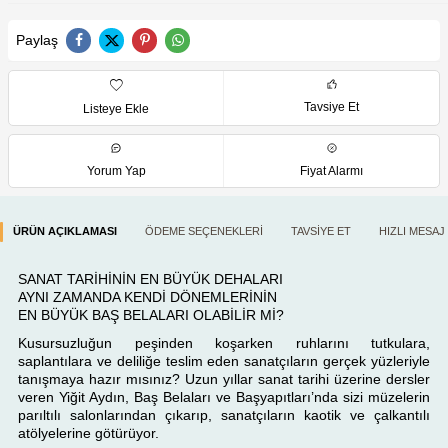
Paylaş
Tavsiye Et
Listeye Ekle
Yorum Yap
Fiyat Alarmı
ÜRÜN AÇIKLAMASI
ÖDEME SEÇENEKLERI
TAVSIYE ET
HIZLI MESAJ
SANAT TARİHİNİN EN BÜYÜK DEHALARI
AYNI ZAMANDA KENDİ DÖNEMLERİNİN
EN BÜYÜK BAŞ BELALARI OLABİLİR Mİ?
Kusursuzluğun peşinden koşarken ruhlarını tutkulara,
saplantılara ve deliliğe teslim eden sanatçıların gerçek yüzleriyle
tanışmaya hazır mısınız? Uzun yıllar sanat tarihi üzerine dersler
veren Yiğit Aydın, Baş Belaları ve Başyapıtları’nda sizi müzelerin
parıltılı salonlarından çıkarıp, sanatçıların kaotik ve çalkantılı
atölyelerine götürüyor.