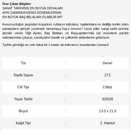
Öne Çıkan Bilgiler:
SANAT TARİHİNİN EN BÜYÜK DEHALARI
AYNI ZAMANDA KENDİ DÖNEMLERİNİN
EN BÜYÜK BAŞ BELALARI OLABİLİR Mİ?
Kusursuzluğun peşinden koşarken ruhlarını tutkulara, saplantılara ve deliliğe teslim eden
sanatçıların gerçek yüzleriyle tanışmaya hazır mısınız? Uzun yıllar sanat tarihi üzerine
dersler veren Yiğit Aydın, Baş Belaları ve Başyapıtları’nda sizi müzelerin parıltılı
salonlarından çıkarıp, sanatçıların kaotik ve çalkantılı atölyelerine götürüyor.
Tarihin gördüğü en zeki fakat bir o kadar da istikrarsız insanlardan Leonard
Tür
:
Genel
Sayfa Sayısı
:
272
Cilt Tipi
:
Ciltsiz
Yayın Tarihi
:
5/2026
Boyut
:
13.0 x 21.0
Kağıt Tipi
:
2. Hamur