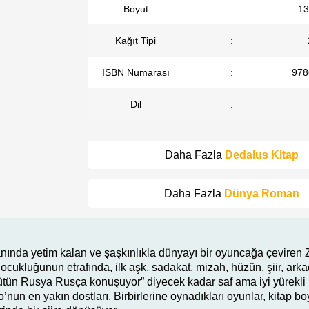
Boyut
:
13
Kağıt Tipi
:
ISBN Numarası
:
978
Dil
:
Daha Fazla
Dedalus Kitap
Daha Fazla
Dünya Roman
ında yetim kalan ve şaşkınlıkla dünyayı bir oyuncağa çeviren Z
ocukluğunun etrafında, ilk aşk, sadakat, mizah, hüzün, şiir, arka
tün Rusya Rusça konuşuyor” diyecek kadar saf ama iyi yürekli n
ko’nun en yakın dostları. Birbirlerine oynadıkları oyunlar, kitap 