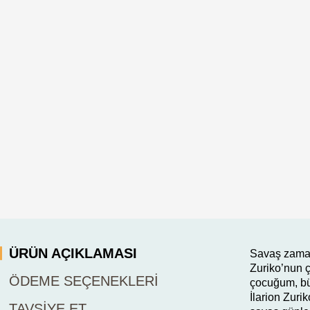
ÜRÜN AÇIKLAMASI
Savaş zaman
Zuriko’nun ç
ÖDEME SEÇENEKLERI
çocuğum, bü
İlarion Zuri
TAVSIYE ET