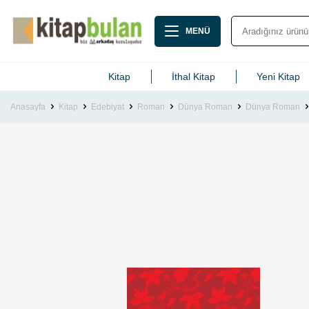
MENÜ
Kitap
İthal Kitap
Yeni Kitap
Anasayfa
Kitap
Edebiyat
Roman
Dünya Roman
Dünya Roman