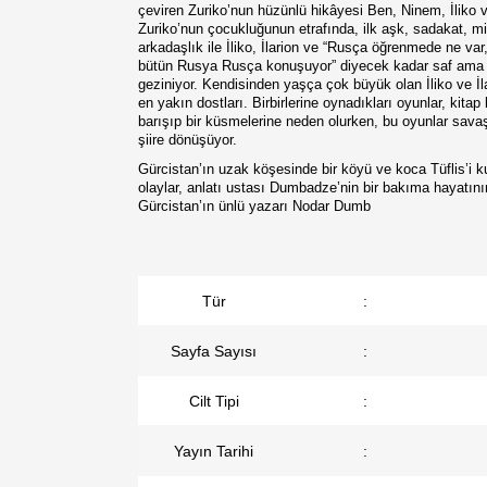
çeviren Zuriko’nun hüzünlü hikâyesi Ben, Ninem, İliko 
Zuriko’nun çocukluğunun etrafında, ilk aşk, sadakat, mi
arkadaşlık ile İliko, İlarion ve “Rusça öğrenmede ne va
bütün Rusya Rusça konuşuyor” diyecek kadar saf ama iy
geziniyor. Kendisinden yaşça çok büyük olan İliko ve İl
en yakın dostları. Birbirlerine oynadıkları oyunlar, kitap
barışıp bir küsmelerine neden olurken, bu oyunlar savaş
şiire dönüşüyor.
Gürcistan’ın uzak köşesinde bir köyü ve koca Tüflis’i 
olaylar, anlatı ustası Dumbadze’nin bir bakıma hayatının
Gürcistan’ın ünlü yazarı Nodar Dumb
Tür
:
Sayfa Sayısı
:
Cilt Tipi
:
Yayın Tarihi
: