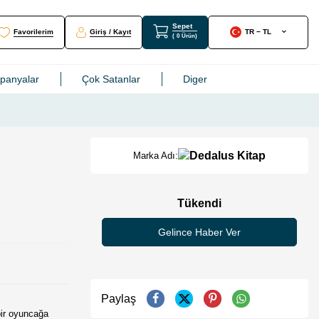
Sepet
Favorilerim
Giriş / Kayıt
TR − TL
(
0
Ürün
)
mpanyalar
Çok Satanlar
Diger
Marka Adı:
Tükendi
Gelince Haber Ver
Paylaş
bir oyuncağa