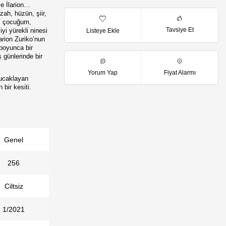
ve İlarion…
zah, hüzün, şiir,
r, çocuğum,
Tavsiye Et
i yürekli ninesi
Listeye Ekle
arion Zuriko’nun
 boyunca bir
 günlerinde bir
Yorum Yap
Fiyat Alarmı
kucaklayan
 bir kesiti.
Genel
256
Ciltsiz
1/2021