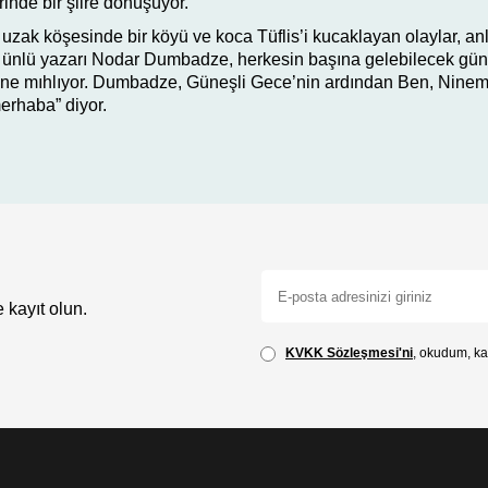
inde bir şiire dönüşüyor.
 uzak köşesinde bir köyü ve koca Tüflis’i kucaklayan olaylar, anl
 ünlü yazarı Nodar Dumbadze, herkesin başına gelebilecek gündeli
ine mıhlıyor. Dumbadze, Güneşli Gece’nin ardından Ben, Ninem, 
merhaba” diyor.
 kayıt olun.
KVKK Sözleşmesi'ni
, okudum, ka