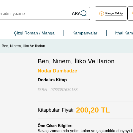
ARA
Kargo Takip
Çizgi Roman / Manga
Kampanyalar
İthal Ka
Ben, Ninem, İliko Ve İlarion
Ben, Ninem, İliko Ve İlarion
Nodar Dumbadze
Dedalus Kitap
ISBN : 9786057639158
200,20
TL
Kitapbulan Fiyatı:
Öne Çıkan Bilgiler:
Savaş zamanında yetim kalan ve şaşkınlıkla dünyayı 