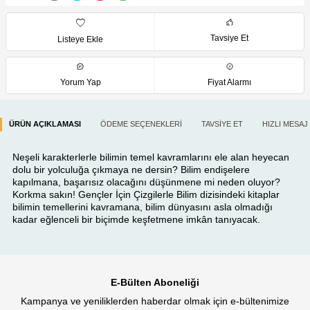
Tavsiye Et
Listeye Ekle
Yorum Yap
Fiyat Alarmı
ÜRÜN AÇIKLAMASI
ÖDEME SEÇENEKLERI
TAVSIYE ET
HIZLI MESAJ
Neşeli karakterlerle bilimin temel kavramlarını ele alan heyecan
dolu bir yolculuğa çıkmaya ne dersin? Bilim endişelere
kapılmana, başarısız olacağını düşünmene mi neden oluyor?
Korkma sakın! Gençler İçin Çizgilerle Bilim dizisindeki kitaplar
bilimin temellerini kavramana, bilim dünyasını asla olmadığı
kadar eğlenceli bir biçimde keşfetmene imkân tanıyacak.
E-Bülten Aboneliği
Kampanya ve yeniliklerden haberdar olmak için e-bültenimize