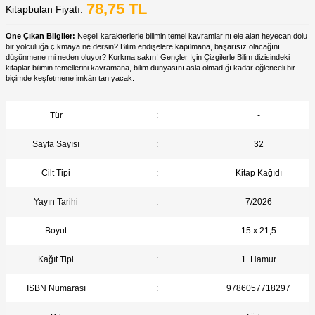
78,75
TL
Kitapbulan Fiyatı:
Öne Çıkan Bilgiler:
Neşeli karakterlerle bilimin temel kavramlarını ele alan heyecan dolu
bir yolculuğa çıkmaya ne dersin? Bilim endişelere kapılmana, başarısız olacağını
düşünmene mi neden oluyor? Korkma sakın! Gençler İçin Çizgilerle Bilim dizisindeki
kitaplar bilimin temellerini kavramana, bilim dünyasını asla olmadığı kadar eğlenceli bir
biçimde keşfetmene imkân tanıyacak.
Tür
:
-
Sayfa Sayısı
:
32
Cilt Tipi
:
Kitap Kağıdı
Yayın Tarihi
:
7/2026
Boyut
:
15 x 21,5
Kağıt Tipi
:
1. Hamur
ISBN Numarası
:
9786057718297