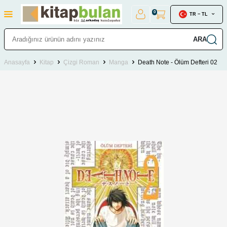
0
TR − TL
ARA
Anasayfa
Kitap
Çizgi Roman
Manga
Death Note - Ölüm Defteri 02