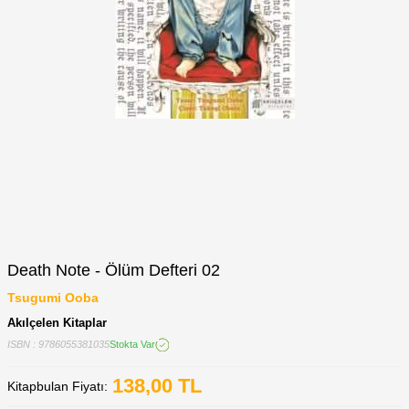
Death Note - Ölüm Defteri 02
Tsugumi Ooba
Akılçelen Kitaplar
ISBN : 9786055381035
Stokta Var
138,00
TL
Kitapbulan Fiyatı: