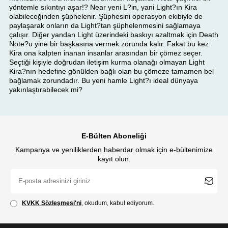
yöntemle sıkıntıyı aşar!? Near yeni L?in, yani Light?ın Kira
olabileceğinden şüphelenir. Şüphesini operasyon ekibiyle de
paylaşarak onların da Light?tan şüphelenmesini sağlamaya
çalışır. Diğer yandan Light üzerindeki baskıyı azaltmak için Death
Note?u yine bir başkasına vermek zorunda kalır. Fakat bu kez
Kira ona kalpten inanan insanlar arasından bir çömez seçer.
Seçtiği kişiyle doğrudan iletişim kurma olanağı olmayan Light
Kira?nın hedefine gönülden bağlı olan bu çömeze tamamen bel
bağlamak zorundadır. Bu yeni hamle Light?ı ideal dünyaya
yakınlaştırabilecek mi?
E-Bülten Aboneliği
Kampanya ve yeniliklerden haberdar olmak için e-bültenimize
kayıt olun.
KVKK Sözleşmesi'ni
, okudum, kabul ediyorum.