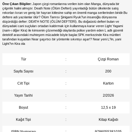
Öne Çıkan Bilgiler:
Japon çizgi romanlarına verilen isim olan Manga, dünyada bir
çılgınlık halini almıştır. Death Note (Ölüm Defteri) yayınladığı bütün ülkelerde satış
rekorları kıran ve geniş bir hayran kitlesine sahip en önemli manga serilerinden biridir.Bu
deftere adı yazılanlar ölür? Ölüm Tanrısı Şinigami Ryuk?un insanoğlu dünyasına
düşürdüğü defter: DEATH NOTE (ÖLÜM DEFTERİ). Bu doğaüstü defteri bulan ve
dünyadaki cani suçluları ortadan kaldırmak için kullanmaya karar veren Light Yagami
(nam-ı diğer Kira) ile kimsenin çözemediği olaylarda polise yardım eden L adlı gizemli
detektif arasındaki muhteşem mücadele böyle başlar.SPK merkezinde Kira müritleri
tarafından kuşatılan Near şaşırtıcı bir yöntemle sıkıntıyı aşar!? Near yeni L?in, yani
Light?ın Kira ola
Tür
:
Çizgi Roman
Sayfa Sayısı
:
200
Cilt Tipi
:
Karton
Yayın Tarihi
:
2/2026
Boyut
:
12,5 x 19
Kağıt Tipi
:
Kitap Kağıdı
ISBN Numarası
:
9786055381035