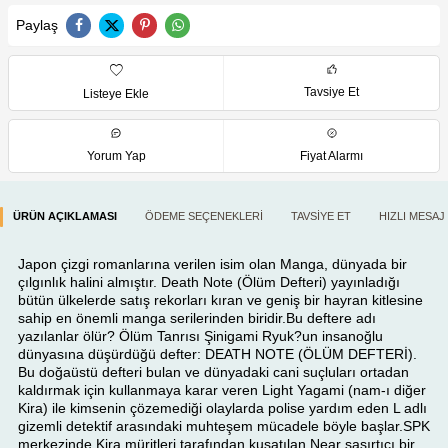
Paylaş
Tavsiye Et
Listeye Ekle
Yorum Yap
Fiyat Alarmı
ÜRÜN AÇIKLAMASI
ÖDEME SEÇENEKLERI
TAVSIYE ET
HIZLI MESAJ
Japon çizgi romanlarına verilen isim olan Manga, dünyada bir
çılgınlık halini almıştır. Death Note (Ölüm Defteri) yayınladığı
bütün ülkelerde satış rekorları kıran ve geniş bir hayran kitlesine
sahip en önemli manga serilerinden biridir.Bu deftere adı
yazılanlar ölür? Ölüm Tanrısı Şinigami Ryuk?un insanoğlu
dünyasına düşürdüğü defter: DEATH NOTE (ÖLÜM DEFTERİ).
Bu doğaüstü defteri bulan ve dünyadaki cani suçluları ortadan
kaldırmak için kullanmaya karar veren Light Yagami (nam-ı diğer
Kira) ile kimsenin çözemediği olaylarda polise yardım eden L adlı
gizemli detektif arasındaki muhteşem mücadele böyle başlar.SPK
merkezinde Kira müritleri tarafından kuşatılan Near şaşırtıcı bir