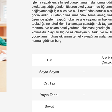
işlerini yapabilen, zihinsel olarak tamamıyla normal gö
okula başladığı günden itibaren okul yaşamı ve öğren
sağlayamadığı için ailesi ve okul tarafından sorunlu ol
çocuklardır. Bu kitabın yazılmasındaki temel amaç, yaza
üzerinde gözlem yaptığı, okul ve aile yaşantıları hakkın
topladığı, ne istediklerini anlamaya çalıştığı risk taşıy
tanıtmak ve onlara nasıl yardımcı olunması gerektiğini 
koymaktır. Sayıları hiç de az olmayan bu farklı ve okul
çocukların mutsuzluklarının temel kaynağı anlaşılamama
normal görünen bu ç
Aile Ki
Tür
:
Çocuk
Sayfa Sayısı
:
Cilt Tipi
:
Yayın Tarihi
:
Boyut
: