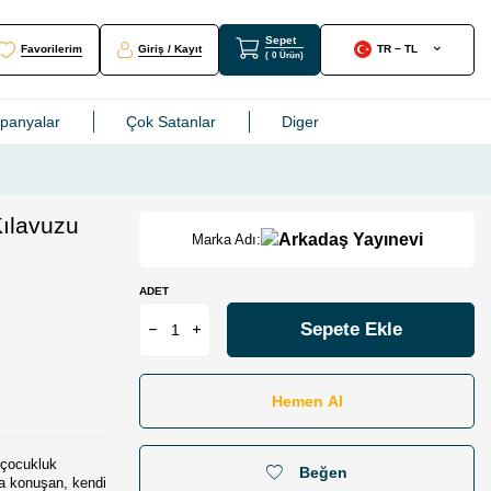
Sepet
Favorilerim
Giriş / Kayıt
TR − TL
(
0
Ürün
)
mpanyalar
Çok Satanlar
Diger
Kılavuzu
Marka Adı:
ADET
Sepete Ekle
Hemen Al
 çocukluk
Beğen
a konuşan, kendi