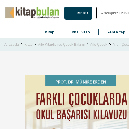
MENÜ
Kitap
İthal Kitap
Yeni Kitap
Anasayfa
Kitap
Aile Kitaplığı ve Çocuk Bakımı
Aile Çocuk
Aile - Çoc