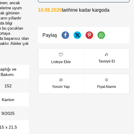
rünen; ancak
melerine uyum
10.08.2026
tarihine kadar kargoda
arak görünen
rın yıllardır
da bilgi
an bu çocukları
ortaya
Paylaş
da başarısız olan
ktır. Aileler çok
Tavsiye Et
Listeye Ekle
taplığı ve
 Bakımı
152
Yorum Yap
Fiyat Alarmı
Karton
9/2025
15 x 21,5