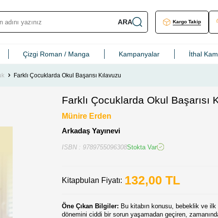
ARA
Kargo Takip
Çizgi Roman / Manga
Kampanyalar
İthal Ka
uk
Farklı Çocuklarda Okul Başarısı Kılavuzu
Farklı Çocuklarda Okul Başarısı 
Münire Erden
Arkadaş Yayınevi
ISBN : 9789755096308
Stokta Var
132,00
TL
Kitapbulan Fiyatı:
Öne Çıkan Bilgiler:
Bu kitabın konusu, bebeklik ve ilk
dönemini ciddi bir sorun yaşamadan geçiren, zamanınd