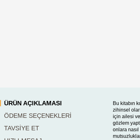
ÜRÜN AÇIKLAMASI
Bu kitabın k
zihinsel ol
ÖDEME SEÇENEKLERI
için ailesi 
gözlem yaptı
TAVSIYE ET
onlara nasıl
mutsuzluklar