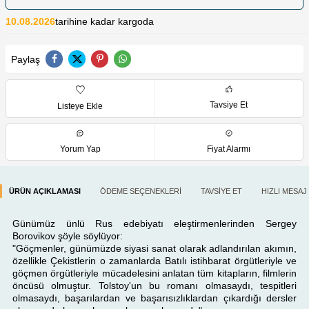
10.08.2026
tarihine kadar kargoda
Paylaş
Tavsiye Et
Listeye Ekle
Yorum Yap
Fiyat Alarmı
ÜRÜN AÇIKLAMASI
ÖDEME SEÇENEKLERI
TAVSIYE ET
HIZLI MESAJ
Günümüz ünlü Rus edebiyatı eleştirmenlerinden Sergey
Borovikov şöyle söylüyor:
"Göçmenler, günümüzde siyasi sanat olarak adlandırılan akımın,
özellikle Çekistlerin o zamanlarda Batılı istihbarat örgütleriyle ve
göçmen örgütleriyle mücadelesini anlatan tüm kitapların, filmlerin
öncüsü olmuştur. Tolstoy'un bu romanı olmasaydı, tespitleri
olmasaydı, başarılardan ve başarısızlıklardan çıkardığı dersler