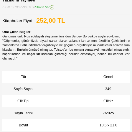
Yazılama Yayınevi
ISBN : 9786259691138
Stokta Var
252,00
TL
Kitapbulan Fiyatı:
Öne Çıkan Bilgiler:
Günümüz ünlü Rus edebiyatı eleştirmenlerinden Sergey Borovikov şöyle söylüyor:
"Göçmenler, günümüzde siyasi sanat olarak adlandırılan akımın, özellikle Çekistlerin o
zamanlarda Batılı istihbarat örgütleriyle ve göçmen örgütleriyle mücadelesini anlatan tüm
kitapların, filmlerin öncüsü olmuştur. Tolstoy'un bu romanı olmasaydı, tespitleri olmasaydı,
başarılardan ve başarısızlıklardan çıkardığı dersler olmasaydı, bence bu eserler var
olamazdı."
Tür
:
Genel
Sayfa Sayısı
:
349
Cilt Tipi
:
Ciltsiz
Yayın Tarihi
:
7/2025
Boyut
:
13.5 x 21.0