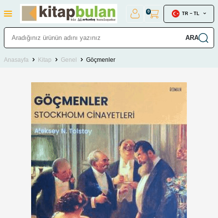
0
TR − TL
ARA
Anasayfa
Kitap
Genel
Göçmenler