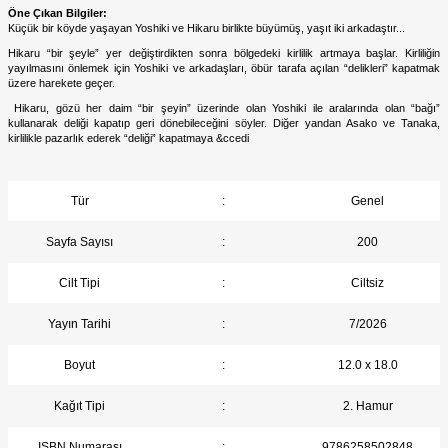
Öne Çıkan Bilgiler:
Küçük bir köyde yaşayan Yoshiki ve Hikaru birlikte büyümüş, yaşıt iki arkadaştır...
Hikaru “bir şeyle” yer değiştirdikten sonra bölgedeki kirlilik artmaya başlar. Kirliliğin
yayılmasını önlemek için Yoshiki ve arkadaşları, öbür tarafa açılan “delikleri” kapatmak
üzere harekete geçer.
Hikaru, gözü her daim “bir şeyin” üzerinde olan Yoshiki ile aralarında olan “bağı”
kullanarak deliği kapatıp geri dönebileceğini söyler. Diğer yandan Asako ve Tanaka,
kirlilikle pazarlık ederek “deliği” kapatmaya &ccedi
Tür
:
Genel
Sayfa Sayısı
:
200
Cilt Tipi
:
Ciltsiz
Yayın Tarihi
:
7/2026
Boyut
:
12.0 x 18.0
Kağıt Tipi
:
2. Hamur
ISBN Numarası
:
9786258502848