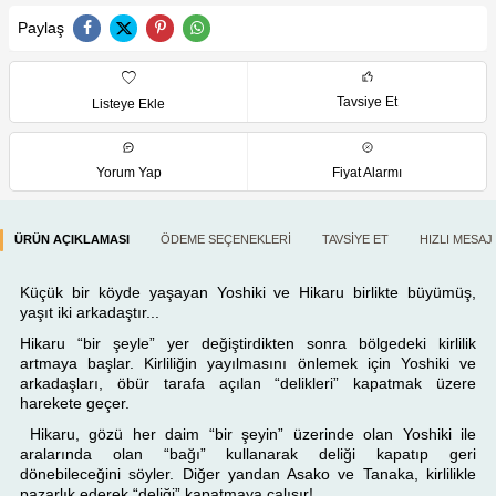
Paylaş
Tavsiye Et
Listeye Ekle
Yorum Yap
Fiyat Alarmı
ÜRÜN AÇIKLAMASI
ÖDEME SEÇENEKLERI
TAVSIYE ET
HIZLI MESAJ
Küçük bir köyde yaşayan Yoshiki ve Hikaru birlikte büyümüş,
yaşıt iki arkadaştır...
Hikaru “bir şeyle” yer değiştirdikten sonra bölgedeki kirlilik
artmaya başlar. Kirliliğin yayılmasını önlemek için Yoshiki ve
arkadaşları, öbür tarafa açılan “delikleri” kapatmak üzere
harekete geçer.
Hikaru, gözü her daim “bir şeyin” üzerinde olan Yoshiki ile
aralarında olan “bağı” kullanarak deliği kapatıp geri
dönebileceğini söyler. Diğer yandan Asako ve Tanaka, kirlilikle
pazarlık ederek “deliği” kapatmaya çalışır!