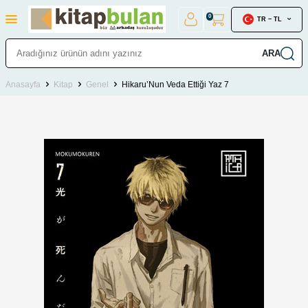
0
TR − TL
ARA
Anasayfa
Kitap
Genel
Hikaru’Nun Veda Ettiği Yaz 7