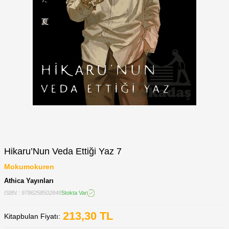
Hikaru’Nun Veda Ettiği Yaz 7
Mokumokuren
Athica Yayınları
ISBN : 9786258502848
Stokta Var
213,30
TL
Kitapbulan Fiyatı: