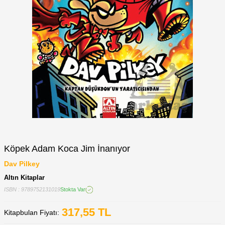
Köpek Adam Koca Jim İnanıyor
Dav Pilkey
Altın Kitaplar
ISBN : 9789752131019
Stokta Var
317,55
TL
Kitapbulan Fiyatı: