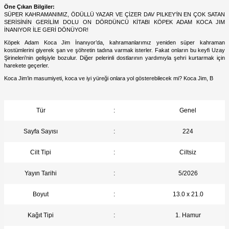
Öne Çıkan Bilgiler:
SÜPER KAHRAMANIMIZ, ÖDÜLLÜ YAZAR VE ÇİZER DAV PILKEY’İN EN ÇOK SATAN
SERİSİNİN GERİLİM DOLU ON DÖRDÜNCÜ KİTABI KÖPEK ADAM KOCA JIM
İNANIYOR İLE GERİ DÖNÜYOR!
Köpek Adam Koca Jim İnanıyor’da, kahramanlarımız yeniden süper kahraman
kostümlerini giyerek şan ve şöhretin tadına varmak isterler. Fakat onların bu keyfi Uzay
Şirineleri’nin gelişiyle bozulur. Diğer pelerinli dostlarının yardımıyla şehri kurtarmak için
harekete geçerler.
Koca Jim’in masumiyeti, koca ve iyi yüreği onlara yol gösterebilecek mi? Koca Jim, B
Tür
:
Genel
Sayfa Sayısı
:
224
Cilt Tipi
:
Ciltsiz
Yayın Tarihi
:
5/2026
Boyut
:
13.0 x 21.0
Kağıt Tipi
:
1. Hamur