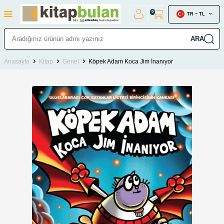
0
TR − TL
ARA
Anasayfa
Kitap
Genel
Köpek Adam Koca Jim İnanıyor