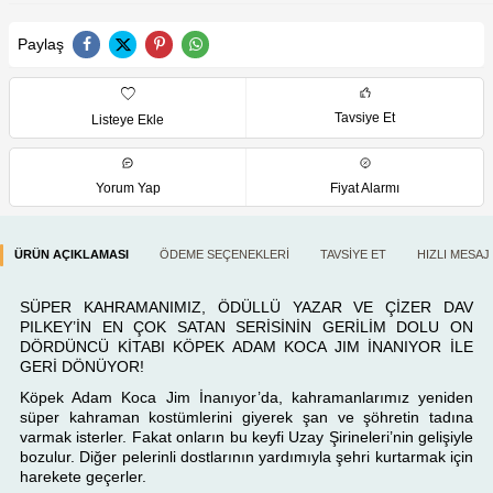
Paylaş
Tavsiye Et
Listeye Ekle
Yorum Yap
Fiyat Alarmı
ÜRÜN AÇIKLAMASI
ÖDEME SEÇENEKLERI
TAVSIYE ET
HIZLI MESAJ
SÜPER KAHRAMANIMIZ, ÖDÜLLÜ YAZAR VE ÇİZER DAV
PILKEY’İN EN ÇOK SATAN SERİSİNİN GERİLİM DOLU ON
DÖRDÜNCÜ KİTABI KÖPEK ADAM KOCA JIM İNANIYOR İLE
GERİ DÖNÜYOR!
Köpek Adam Koca Jim İnanıyor’da, kahramanlarımız yeniden
süper kahraman kostümlerini giyerek şan ve şöhretin tadına
varmak isterler. Fakat onların bu keyfi Uzay Şirineleri’nin gelişiyle
bozulur. Diğer pelerinli dostlarının yardımıyla şehri kurtarmak için
harekete geçerler.