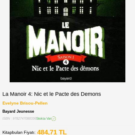
La Manoir 4: Nic et le Pacte des Demons
Evelyne Brisou-Pellen
Bayard Jeunesse
ISBN : 9782747088336
Stokta Var
484,71
TL
Kitapbulan Fiyatı: