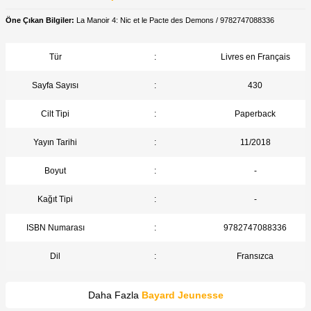
Öne Çıkan Bilgiler:
La Manoir 4: Nic et le Pacte des Demons / 9782747088336
Tür
:
Livres en Français
Sayfa Sayısı
:
430
Cilt Tipi
:
Paperback
Yayın Tarihi
:
11/2018
Boyut
:
-
Kağıt Tipi
:
-
ISBN Numarası
:
9782747088336
Dil
:
Fransızca
Daha Fazla
Bayard Jeunesse