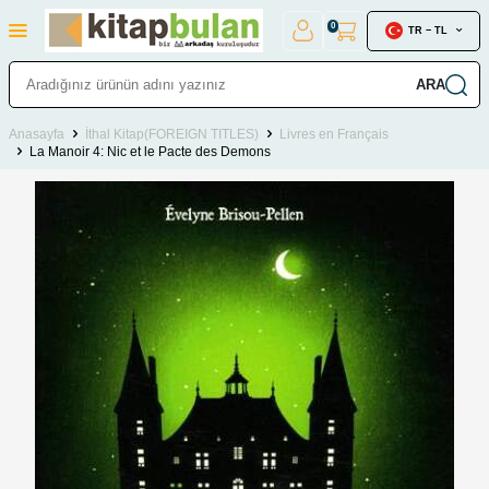
0
TR − TL
ARA
Anasayfa
İthal Kitap(FOREIGN TITLES)
Livres en Français
La Manoir 4: Nic et le Pacte des Demons