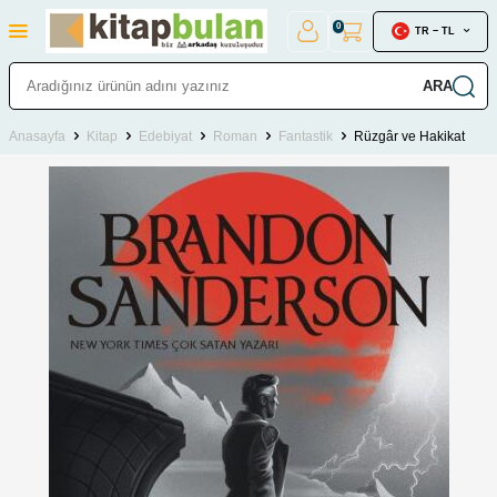
0
TR − TL
ARA
Anasayfa
Kitap
Edebiyat
Roman
Fantastik
Rüzgâr ve Hakikat