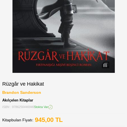
Rüzgâr ve Hakikat
Brandon Sanderson
Akılçelen Kitaplar
ISBN : 9786256446946
Stokta Var
945,00
TL
Kitapbulan Fiyatı: