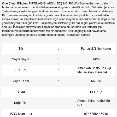
Öne Çıkan Bilgiler:
FIRTINAIŞIĞI ARŞİVİ BEŞİNCİ ROMANSon yaklaşırken, daha
fazlasını mı yapmamız gerekirdi diye merak ediyorum.İstediğimiz oldu. Dalgalar, Şeref ve
Terbiye'nin çocuklarına geri döndü ama onların üzerinde nüfuzu olan başka biri daha var.
Bir zamanlar insanlığın ulaşabileceği kılıcı arzulamıştım ama şimdi biz de mi aldatıldık,
merak ediyorum. Bu plan aslında bizim değil, onun muydu ve izlediklerimizi biz değil, o mu
yönlendiriyordu?On gün kaldı. İki şampiyon. Binlerce yıllık hazırlığın, planların ve duaların
sonucu. İdeolojiler dünyayı farklı amaçlar arasında sıkıştırmak için fırtınalar gibi
toplanıyor ve bunların merkezinde tek bir adam var. Artık geçmişini hatırlayan ama
geçmişini unutmuş bir halka liderlik eden bir adam.Terbiye son hamles
Tür
:
Fantastik/Bilim Kurgu
Sayfa Sayısı
:
1424
Amerikan Bristol, 230 gr.
Cilt Tipi
:
Mat selefon, kısmi lak
Yayın Tarihi
:
6/2026
Boyut
:
14 x 21,5
Avrupa Kitap Kağıdı 60
Kağıt Tipi
:
GR
ISBN Numarası
:
9786256446946