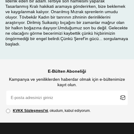
liderlik eden bir adam.Terbiye son hamlesini yaparak
Tasarlanmış Kralı hakikati aramaya gönderirken, bize beklemek
ve kaygılanmak kalıyor. Onarılmış Mızrak sprenlerin umudu
oluyor. Tövbekâr Kadın bir tanrının zihninin derinliklerini
araştırıyor. Dirilmiş Suikastçı bıçağını bir zamanlar mağrur olan
bir halkın boğazına dayıyor.Umduğumuz son bu değil. Gelecekte
ne olacağını görme becerimizi kaybettik çünkü hiçbirimizin
öngörmediği bir engel belirdi.Çünkü Şeref'in gücü... sorgulamaya
başladı.
E-Bülten Aboneliği
Kampanya ve yeniliklerden haberdar olmak için e-bültenimize
kayıt olun.
KVKK Sözleşmesi'ni
, okudum, kabul ediyorum.