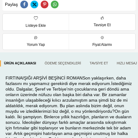
Paylaş
Tavsiye Et
Listeye Ekle
Yorum Yap
Fiyat Alarmı
ÜRÜN AÇIKLAMASI
ÖDEME SEÇENEKLERI
TAVSIYE ET
HIZLI MESAJ
FIRTINAIŞIĞI ARŞİVİ BEŞİNCİ ROMANSon yaklaşırken, daha
fazlasını mı yapmamız gerekirdi diye merak ediyorum.İstediğimiz
oldu. Dalgalar, Şeref ve Terbiye'nin çocuklarına geri döndü ama
onların üzerinde nüfuzu olan başka biri daha var. Bir zamanlar
insanlığın ulaşabileceği kılıcı arzulamıştım ama şimdi biz de mi
aldatıldık, merak ediyorum. Bu plan aslında bizim değil, onun
muydu ve izlediklerimizi biz değil, o mu yönlendiriyordu?On gün
kaldı. İki şampiyon. Binlerce yıllık hazırlığın, planların ve duaların
sonucu. İdeolojiler dünyayı farklı amaçlar arasında sıkıştırmak
için fırtınalar gibi toplanıyor ve bunların merkezinde tek bir adam
var. Artık geçmişini hatırlayan ama geçmişini unutmuş bir halka