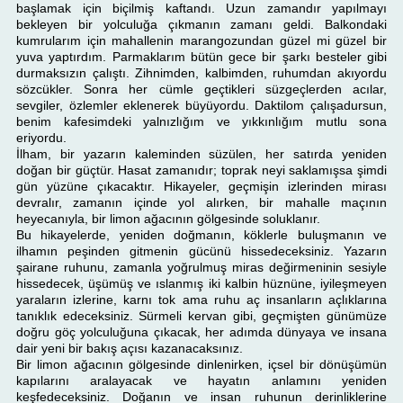
başlamak için biçilmiş kaftandı. Uzun zamandır yapılmayı
bekleyen bir yolculuğa çıkmanın zamanı geldi. Balkondaki
kumrularım için mahallenin marangozundan güzel mi güzel bir
yuva yaptırdım. Parmaklarım bütün gece bir şarkı besteler gibi
durmaksızın çalıştı. Zihnimden, kalbimden, ruhumdan akıyordu
sözcükler. Sonra her cümle geçtikleri süzgeçlerden acılar,
sevgiler, özlemler eklenerek büyüyordu. Daktilom çalışadursun,
benim kafesimdeki yalnızlığım ve yıkkınlığım mutlu sona
eriyordu.
İlham, bir yazarın kaleminden süzülen, her satırda yeniden
doğan bir güçtür. Hasat zamanıdır; toprak neyi saklamışsa şimdi
gün yüzüne çıkacaktır. Hikayeler, geçmişin izlerinden mirası
devralır, zamanın içinde yol alırken, bir mahalle maçının
heyecanıyla, bir limon ağacının gölgesinde soluklanır.
Bu hikayelerde, yeniden doğmanın, köklerle buluşmanın ve
ilhamın peşinden gitmenin gücünü hissedeceksiniz. Yazarın
şairane ruhunu, zamanla yoğrulmuş miras değirmeninin sesiyle
hissedecek, üşümüş ve ıslanmış iki kalbin hüznüne, iyileşmeyen
yaraların izlerine, karnı tok ama ruhu aç insanların açlıklarına
tanıklık edeceksiniz. Sürmeli kervan gibi, geçmişten günümüze
doğru göç yolculuğuna çıkacak, her adımda dünyaya ve insana
dair yeni bir bakış açısı kazanacaksınız.
Bir limon ağacının gölgesinde dinlenirken, içsel bir dönüşümün
kapılarını aralayacak ve hayatın anlamını yeniden
keşfedeceksiniz. Doğanın ve insan ruhunun derinliklerine