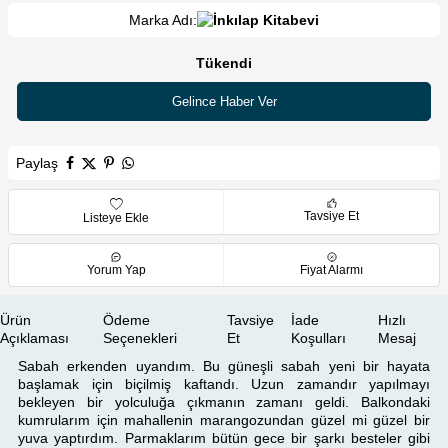
Marka Adı:
Tükendi
Gelince Haber Ver
Paylaş
Tavsiye Et
Listeye Ekle
Yorum Yap
Fiyat Alarmı
Ürün
Ödeme
Tavsiye
İade
Hızlı
Açıklaması
Seçenekleri
Et
Koşulları
Mesaj
Sabah erkenden uyandım. Bu güneşli sabah yeni bir hayata
başlamak için biçilmiş kaftandı. Uzun zamandır yapılmayı
bekleyen bir yolculuğa çıkmanın zamanı geldi. Balkondaki
kumrularım için mahallenin marangozundan güzel mi güzel bir
yuva yaptırdım. Parmaklarım bütün gece bir şarkı besteler gibi