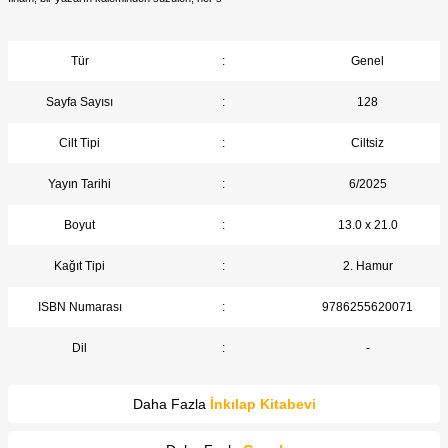
Tür
:
Genel
Sayfa Sayısı
:
128
Cilt Tipi
:
Ciltsiz
Yayın Tarihi
:
6/2025
Boyut
:
13.0 x 21.0
Kağıt Tipi
:
2. Hamur
ISBN Numarası
:
9786255620071
Dil
:
-
Daha Fazla
İnkılap Kitabevi