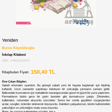
Yeniden
Burcu Köprülüoğlu
İnkılap Kitabevi
ISBN : 9786255620071
158,40
TL
Kitapbulan Fiyatı:
Öne Çıkan Bilgiler:
Sabah erkenden uyandım. Bu güneşli sabah yeni bir hayata başlamak için biçilmiş
kaftandı. Uzun zamandır yapılmayı bekleyen bir yolculuğa çıkmanın zamanı geldi.
Balkondaki kumrularım için mahallenin marangozundan güzel mi güzel bir yuva yaptırdım.
Parmaklarım bütün gece bir şarkı besteler gibi durmaksızın çalıştı. Zihnimden,
kalbimden, ruhumdan akıyordu sözcükler. Sonra her cümle geçtikleri süzgeçlerden
acılar, sevgiler, özlemler eklenerek büyüyordu. Daktilom çalışadursun, benim kafesimdeki
yalnızlığım ve yıkkınlığım mutlu sona eriyordu.
İlham, bir yazarın kaleminden süzülen, her s