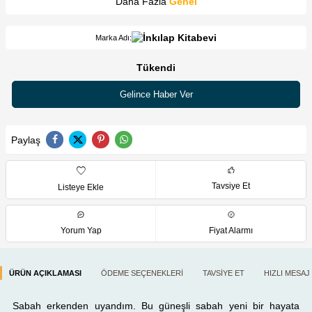
Daha Fazla
Genel
Marka Adı:
Tükendi
Gelince Haber Ver
Paylaş
Tavsiye Et
Listeye Ekle
Yorum Yap
Fiyat Alarmı
ÜRÜN AÇIKLAMASI
ÖDEME SEÇENEKLERI
TAVSIYE ET
HIZLI MESAJ
Sabah erkenden uyandım. Bu güneşli sabah yeni bir hayata