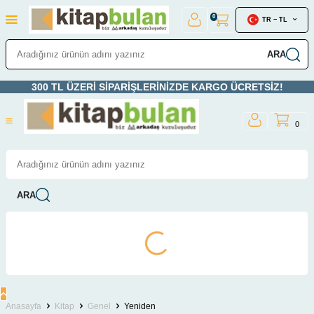
0
TR − TL
ARA
300 TL ÜZERİ SİPARİŞLERİNİZDE KARGO ÜCRETSİZ!
0
ARA
Anasayfa
Kitap
Genel
Yeniden