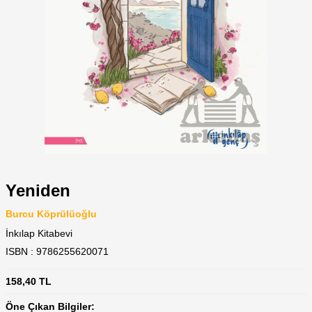
Yeniden
Burcu Köprülüoğlu
İnkılap Kitabevi
ISBN : 9786255620071
158,40
TL
Öne Çıkan Bilgiler: