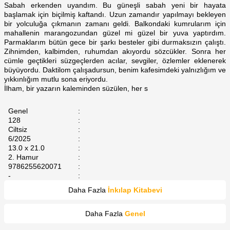
Sabah erkenden uyandım. Bu güneşli sabah yeni bir hayata
başlamak için biçilmiş kaftandı. Uzun zamandır yapılmayı bekleyen
bir yolculuğa çıkmanın zamanı geldi. Balkondaki kumrularım için
mahallenin marangozundan güzel mi güzel bir yuva yaptırdım.
Parmaklarım bütün gece bir şarkı besteler gibi durmaksızın çalıştı.
Zihnimden, kalbimden, ruhumdan akıyordu sözcükler. Sonra her
cümle geçtikleri süzgeçlerden acılar, sevgiler, özlemler eklenerek
büyüyordu. Daktilom çalışadursun, benim kafesimdeki yalnızlığım ve
yıkkınlığım mutlu sona eriyordu.
İlham, bir yazarın kaleminden süzülen, her s
Genel
:
128
:
Ciltsiz
:
6/2025
:
13.0 x 21.0
:
2. Hamur
:
9786255620071
:
-
:
Daha Fazla
İnkılap Kitabevi
Daha Fazla
Genel