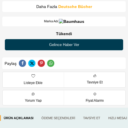
Daha Fazla
Deutsche Bücher
Marka Adı:
Tükendi
Gelince Haber Ver
Paylaş
Tavsiye Et
Listeye Ekle
Yorum Yap
Fiyat Alarmı
ÜRÜN AÇIKLAMASI
ÖDEME SEÇENEKLERI
TAVSIYE ET
HIZLI MESAJ