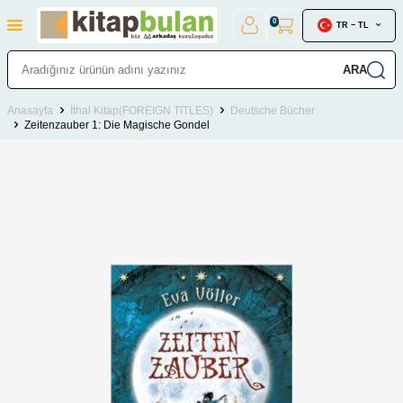
0
TR − TL
ARA
Anasayfa
İthal Kitap(FOREIGN TITLES)
Deutsche Bücher
Zeitenzauber 1: Die Magische Gondel