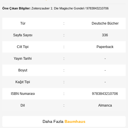
Öne Çıkan Bilgiler:
Zeitenzauber 1: Die Magische Gondel / 9783843210706
Tür
:
Deutsche Bücher
Sayfa Sayısı
:
336
Cilt Tipi
:
Paperback
Yayın Tarihi
:
-
Boyut
:
-
Kağıt Tipi
:
-
ISBN Numarası
:
9783843210706
Dil
:
Almanca
Daha Fazla
Baumhaus