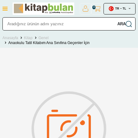
0
TR − TL
ARA
Anasayfa
Kitap
Genel
Anaokulu Tatil Kitabım Ana Sınıfına Geçenler İçin