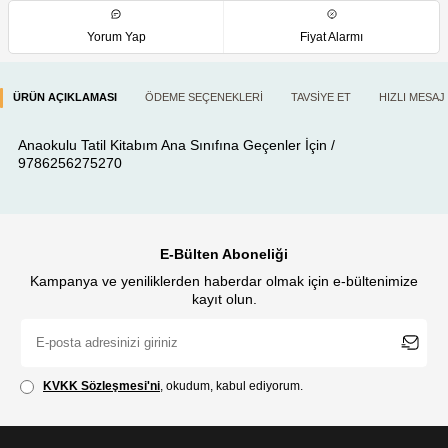
Yorum Yap
Fiyat Alarmı
ÜRÜN AÇIKLAMASI
ÖDEME SEÇENEKLERI
TAVSIYE ET
HIZLI MESAJ
Anaokulu Tatil Kitabım Ana Sınıfına Geçenler İçin /
9786256275270
E-Bülten Aboneliği
Kampanya ve yeniliklerden haberdar olmak için e-bültenimize
kayıt olun.
KVKK Sözleşmesi'ni
, okudum, kabul ediyorum.