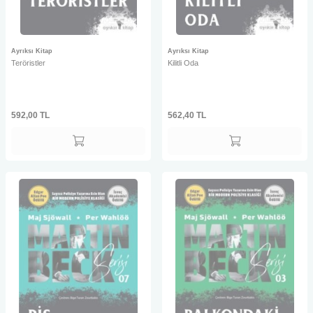
Ayrıksı Kitap
Ayrıksı Kitap
Teröristler
Kilitli Oda
592,00
TL
562,40
TL