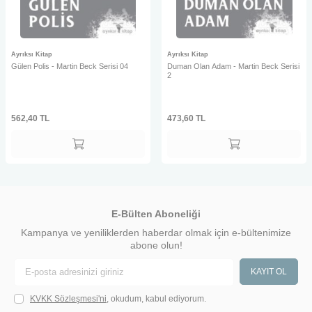
Ayrıksı Kitap
Ayrıksı Kitap
Gülen Polis - Martin Beck Serisi 04
Duman Olan Adam - Martin Beck Serisi
2
562,40
TL
473,60
TL
E-Bülten Aboneliği
Kampanya ve yeniliklerden haberdar olmak için e-bültenimize
abone olun!
KAYIT OL
KVKK Sözleşmesi'ni
, okudum, kabul ediyorum.