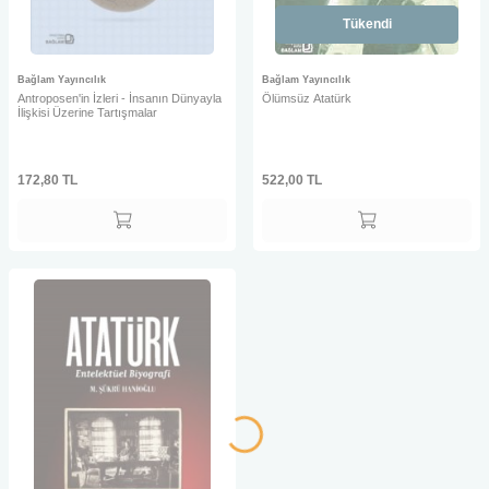
Tükendi
Bağlam Yayıncılık
Bağlam Yayıncılık
Antroposen'in İzleri - İnsanın Dünyayla
Ölümsüz Atatürk
İlişkisi Üzerine Tartışmalar
172,80
TL
522,00
TL