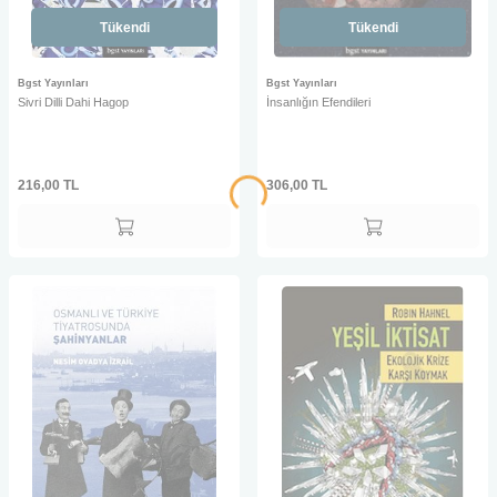
Tükendi
Tükendi
Bgst Yayınları
Bgst Yayınları
Sivri Dilli Dahi Hagop
İnsanlığın Efendileri
216,00
TL
306,00
TL