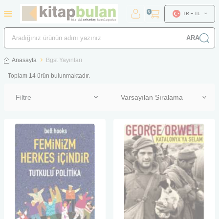
0
TR − TL
ARA
Anasayfa
Bgst Yayınları
Toplam
14
ürün bulunmaktadır.
Filtre