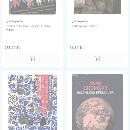
Bgst Yayınları
Bgst Yayınları
Feminizm Herkes İçindir; Tutkulu
Katalonya'ya Selam
Politika
255,00
TL
81,60
TL