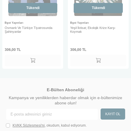
Tükendi
Tükendi
Bgst Yayınları
Bgst Yayınları
Osmanlı Ve Türkiye Tiyatrosunda
Yeşil İktisat; Ekolojik Krize Karşı
Şahinyanlar
Koymak
306,00
TL
306,00
TL
E-Bülten Aboneliği
Kampanya ve yeniliklerden haberdar olmak için e-bültenimize
abone olun!
KAYIT OL
KVKK Sözleşmesi'ni
, okudum, kabul ediyorum.