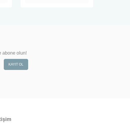
e abone olun!
KAYIT OL
tişim