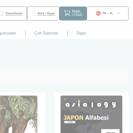
Sepet
Favorilerim
Giriş / Kayıt
TR − TL
(
0
Ürün
)
mpanyalar
Çok Satanlar
Diger