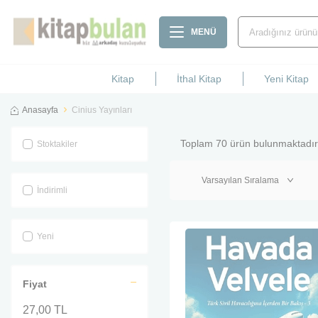
MENÜ
Kitap
İthal Kitap
Yeni Kitap
Anasayfa
Cinius Yayınları
Toplam
70
ürün bulunmaktadır
Stoktakiler
İndirimli
Yeni
Fiyat
27,00 TL