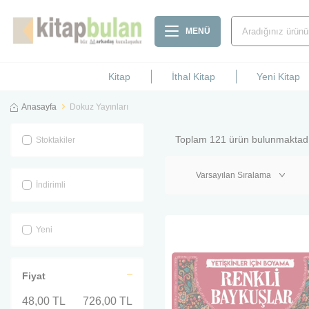
MENÜ
Kitap
İthal Kitap
Yeni Kitap
Anasayfa
Dokuz Yayınları
Toplam
121
ürün bulunmaktadı
Stoktakiler
İndirimli
Yeni
Fiyat
48,00 TL
726,00 TL