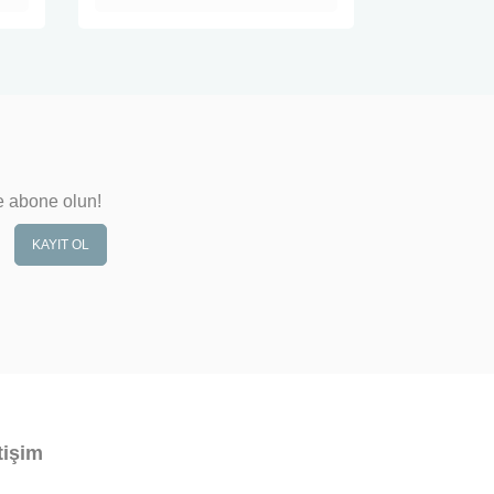
e abone olun!
KAYIT OL
tişim