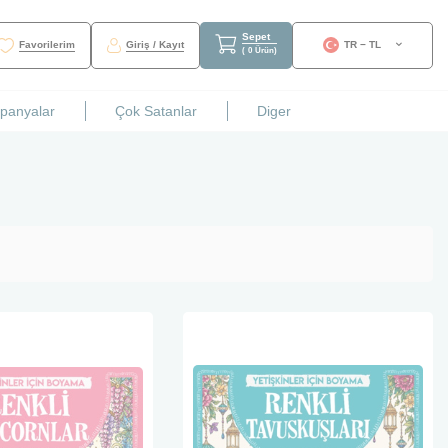
Sepet
Favorilerim
Giriş / Kayıt
TR − TL
(
0
Ürün
)
mpanyalar
Çok Satanlar
Diger