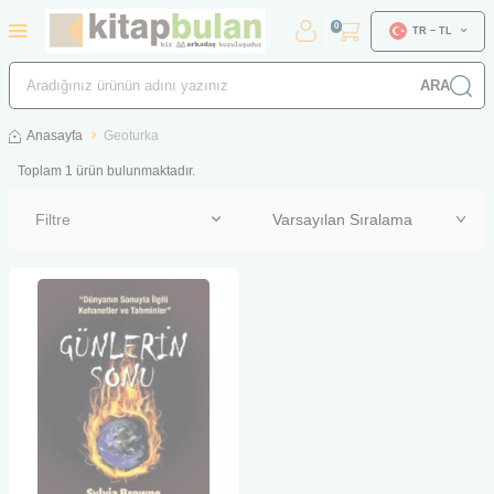
0
TR − TL
ARA
Anasayfa
Geoturka
Toplam
1
ürün bulunmaktadır.
Filtre