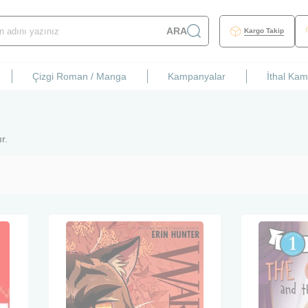
ARA
Kargo Takip
Çizgi Roman / Manga
Kampanyalar
İthal Ka
r.