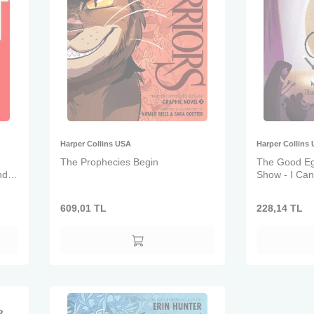
Harper Collins USA
Harper Collins
The Prophecies Begin
The Good Eg
nd
Show - I Ca
609,01
TL
228,14
TL