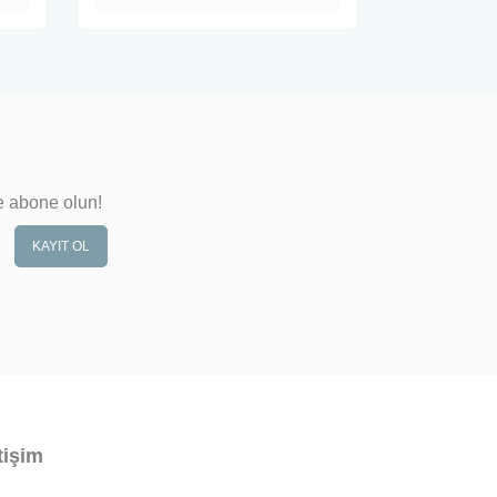
e abone olun!
KAYIT OL
tişim