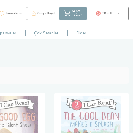
Sepet
Favorilerim
Giriş / Kayıt
TR − TL
(
0
Ürün
)
mpanyalar
Çok Satanlar
Diger