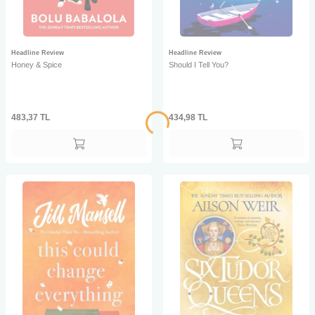
Headline Review
Headline Review
Honey & Spice
Should I Tell You?
483,37
TL
434,98
TL