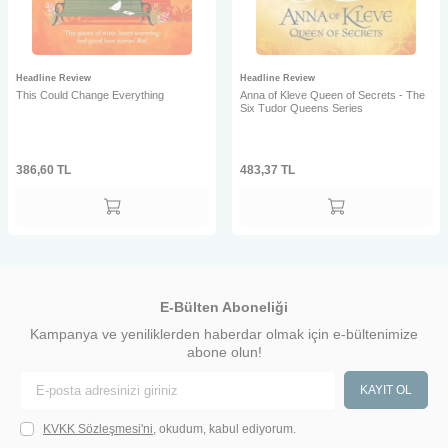
Headline Review
Headline Review
This Could Change Everything
Anna of Kleve Queen of Secrets - The
Six Tudor Queens Series
386,60
TL
483,37
TL
E-Bülten Aboneliği
Kampanya ve yeniliklerden haberdar olmak için e-bültenimize
abone olun!
KAYIT OL
KVKK Sözleşmesi'ni
, okudum, kabul ediyorum.