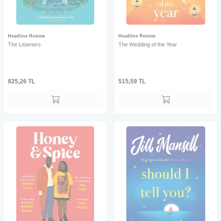
Headline Review
Headline Review
The Listeners
The Wedding of the Year
825,26
TL
515,59
TL