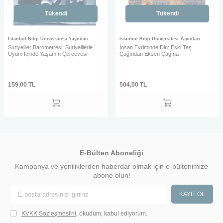
Tükendi
Tükendi
İstanbul Bilgi Üniversitesi Yayınları
İstanbul Bilgi Üniversitesi Yayınları
Suriyeliler Barometresi; Suriyelilerle
İnsan Evriminde Din: Eski Taş
Uyum İçinde Yaşamın Çerçevesi
Çağından Eksen Çağına
159,00
TL
504,00
TL
E-Bülten Aboneliği
Kampanya ve yeniliklerden haberdar olmak için e-bültenimize
abone olun!
KAYIT OL
KVKK Sözleşmesi'ni
, okudum, kabul ediyorum.