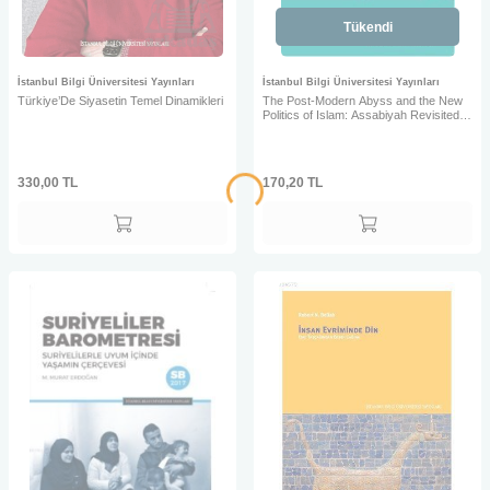
Tükendi
İstanbul Bilgi Üniversitesi Yayınları
İstanbul Bilgi Üniversitesi Yayınları
Türkiye’De Siyasetin Temel Dinamikleri
The Post-Modern Abyss and the New
Politics of Islam: Assabiyah Revisited
Essays in Honor of Şerif
330,00
TL
170,20
TL