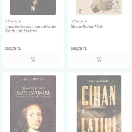
İz Yayıncılık
İz Yayıncılık
İmana Yer Açmak; Immanuel Kantın
Dünden Bugüne Filistin
Bilgi ve İman Felsefesi
252,75
TL
558,75
TL