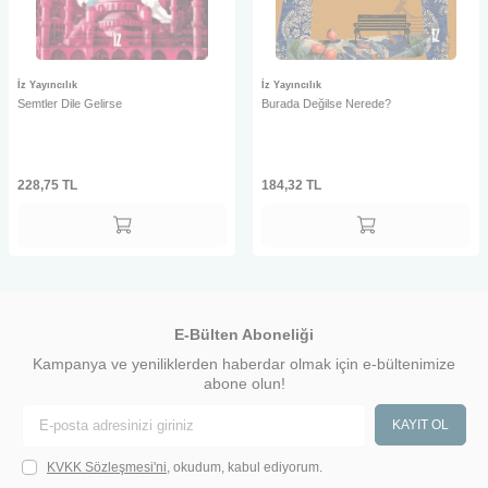
İz Yayıncılık
İz Yayıncılık
Semtler Dile Gelirse
Burada Değilse Nerede?
228,75
TL
184,32
TL
E-Bülten Aboneliği
Kampanya ve yeniliklerden haberdar olmak için e-bültenimize
abone olun!
KAYIT OL
KVKK Sözleşmesi'ni
, okudum, kabul ediyorum.