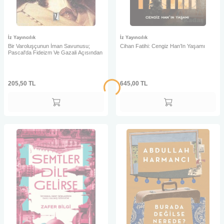
İz Yayıncılık
İz Yayıncılık
Bir Varoluşçunun İman Savunusu;
Cihan Fatihi: Cengiz Han’In Yaşamı
Pascal'da Fideizm Ve Gazali Açısından
205,50
TL
645,00
TL