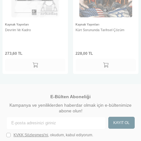
Kaynak Yayınları
Kaynak Yayınları
Devrim Ve Kadro
Kürt Sorununda Tarihsel Çözüm
273,60
TL
228,00
TL
E-Bülten Aboneliği
Kampanya ve yeniliklerden haberdar olmak için e-bültenimize
abone olun!
KAYIT OL
KVKK Sözleşmesi'ni
, okudum, kabul ediyorum.