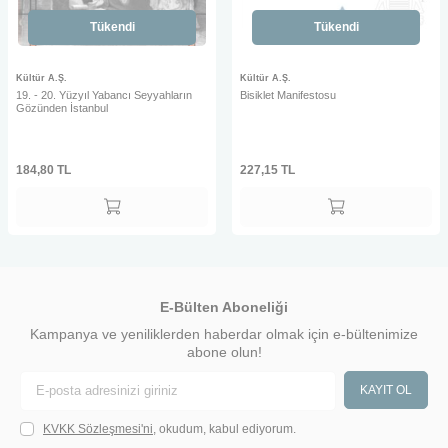
Tükendi
Tükendi
Kültür A.Ş.
Kültür A.Ş.
19. - 20. Yüzyıl Yabancı Seyyahların
Bisiklet Manifestosu
Gözünden İstanbul
184,80
TL
227,15
TL
E-Bülten Aboneliği
Kampanya ve yeniliklerden haberdar olmak için e-bültenimize
abone olun!
KAYIT OL
KVKK Sözleşmesi'ni
, okudum, kabul ediyorum.