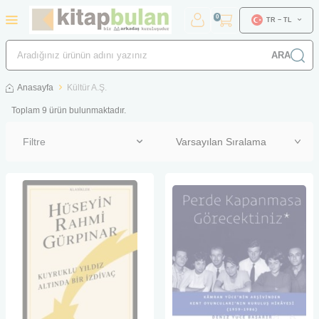
0
TR − TL
ARA
Anasayfa
Kültür A.Ş.
Toplam
9
ürün bulunmaktadır.
Filtre