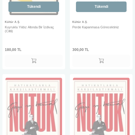
Tükendi
Tükendi
Kültür A.Ş.
Kültür A.Ş.
Kuyruklu Yıldız Altında Bir İzdivaç
Perde Kapanmasa Görecektiniz
(Ciltli)
180,00
TL
300,00
TL