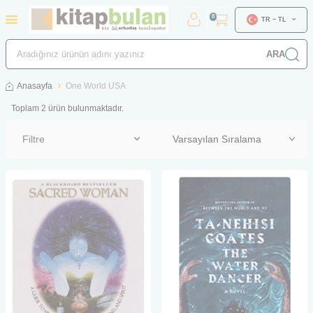
0
TR − TL
ARA
Anasayfa
One World USA
Toplam
2
ürün bulunmaktadır.
Filtre