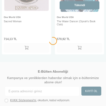
Tükendi
One World USA
One World USA
Sacred Woman
The Water Dancer (Oprah's Book
Club)
714,13
TL
570,92
TL
E-Bülten Aboneliği
Kampanya ve yeniliklerden haberdar olmak için e-bültenimize
abone olun!
KAYIT OL
KVKK Sözleşmesi'ni
, okudum, kabul ediyorum.