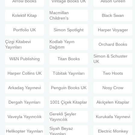
Arrow Books
Vintage Books UK
Alison Green
Macmillan
Kolektif Kitap
Black Swan
Children’s
Portfolio UK
Simon Spotlight
Harper Voyager
Çizgi Kitabevi
Kodlab Yayın
Orchard Books
Yayınları
Dağıtım
Simon & Schuster
W&N Publishing
Titan Books
UK
Harper Collins UK
Tübitak Yayınları
Two Hoots
Arkadaş Yayınevi
Penguin Books UK
Nosy Crow
Dergah Yayınları
1001 Çiçek Kitaplar
Akılçelen Kitaplar
Gerekli Şeyler
Vaveyla Yayıncılık
Kurukafa Yayınevi
Yayıncılık
Siyah Beyaz
Helikopter Yayınları
Electric Monkey
Yayınları