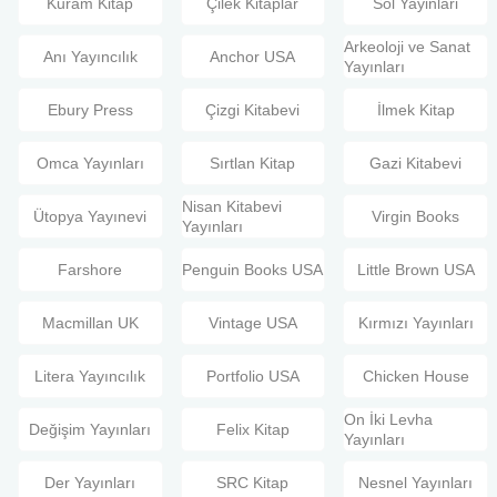
Kuram Kitap
Çilek Kitaplar
Sol Yayinlari
Arkeoloji ve Sanat
Anı Yayıncılık
Anchor USA
Yayınları
Ebury Press
Çizgi Kitabevi
İlmek Kitap
Omca Yayınları
Sırtlan Kitap
Gazi Kitabevi
Nisan Kitabevi
Ütopya Yayınevi
Virgin Books
Yayınları
Farshore
Penguin Books USA
Little Brown USA
Macmillan UK
Vintage USA
Kırmızı Yayınları
Litera Yayıncılık
Portfolio USA
Chicken House
On İki Levha
Değişim Yayınları
Felix Kitap
Yayınları
Der Yayınları
SRC Kitap
Nesnel Yayınları