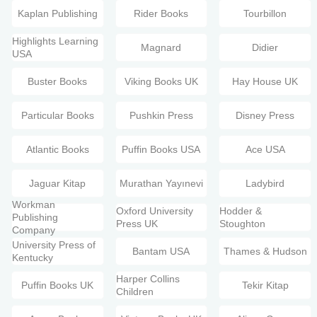
Kaplan Publishing
Rider Books
Tourbillon
Highlights Learning
Magnard
Didier
USA
Buster Books
Viking Books UK
Hay House UK
Particular Books
Pushkin Press
Disney Press
Atlantic Books
Puffin Books USA
Ace USA
Jaguar Kitap
Murathan Yayınevi
Ladybird
Workman
Oxford University
Hodder &
Publishing
Press UK
Stoughton
Company
University Press of
Bantam USA
Thames & Hudson
Kentucky
Harper Collins
Puffin Books UK
Tekir Kitap
Children