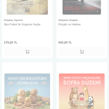
Arkadaş Yayınevi
Akılçelen Kitaplar
Şike Futbol Ve Organize Suçlar
Rüzgâr ve Hakikat
270,00
TL
945,00
TL