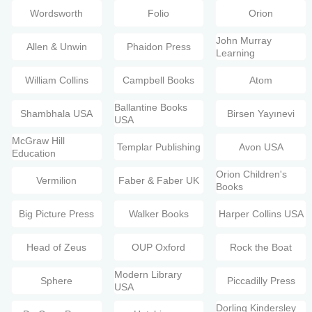
Wordsworth
Folio
Orion
John Murray
Allen & Unwin
Phaidon Press
Learning
William Collins
Campbell Books
Atom
Ballantine Books
Shambhala USA
Birsen Yayınevi
USA
McGraw Hill
Templar Publishing
Avon USA
Education
Orion Children's
Vermilion
Faber & Faber UK
Books
Big Picture Press
Walker Books
Harper Collins USA
Head of Zeus
OUP Oxford
Rock the Boat
Modern Library
Sphere
Piccadilly Press
USA
Dorling Kindersley