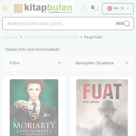
0
TR − TL
ARA
Anasayfa
Special Discounts/Özel İndirimler
Fırsat %40
Toplam
2431
ürün bulunmaktadır.
Filtre