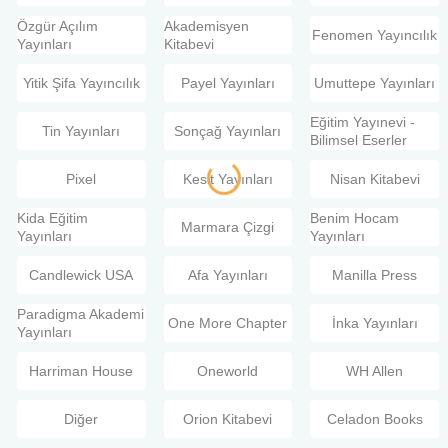
Özgür Açılım
Akademisyen
Fenomen Yayıncılık
Yayınları
Kitabevi
Yitik Şifa Yayıncılık
Payel Yayınları
Umuttepe Yayınları
Eğitim Yayınevi -
Tin Yayınları
Sonçağ Yayınları
Bilimsel Eserler
Pixel
Kesit Yayınları
Nisan Kitabevi
Kida Eğitim
Benim Hocam
Marmara Çizgi
Yayınları
Yayınları
Candlewick USA
Afa Yayınları
Manilla Press
Paradigma Akademi
One More Chapter
İnka Yayınları
Yayınları
Harriman House
Oneworld
WH Allen
Diğer
Orion Kitabevi
Celadon Books