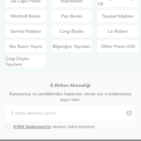
Da Capo Press
Hutchinson
UK
Windmill Books
Pan Books
Siyasal Kitabevi
Sarmal Kitabevi
Corgi Books
Le Robert
İlke Basın Yayım
Bilgeoğuz Yayınları
Other Press USA
Çizgi Düşler
Yayınevi
E-Bülten Aboneliği
Kampanya ve yeniliklerden haberdar olmak için e-bültenimize
kayıt olun.
KVKK Sözleşmesi'ni
, okudum, kabul ediyorum.